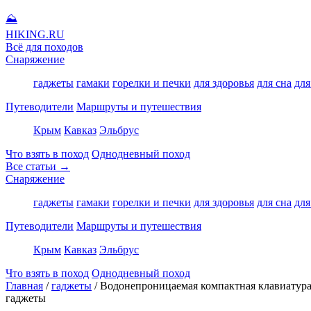
⛰
HIKING
.RU
Всё для походов
Снаряжение
гаджеты
гамаки
горелки и печки
для здоровья
для сна
для
Путеводители
Маршруты и путешествия
Крым
Кавказ
Эльбрус
Что взять в поход
Однодневный поход
Все статьи →
Снаряжение
гаджеты
гамаки
горелки и печки
для здоровья
для сна
для
Путеводители
Маршруты и путешествия
Крым
Кавказ
Эльбрус
Что взять в поход
Однодневный поход
Главная
/
гаджеты
/
Водонепроницаемая компактная клавиатура
гаджеты