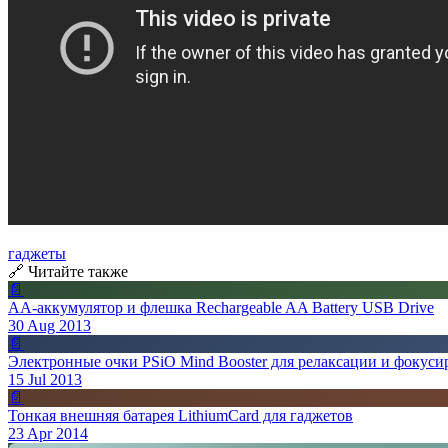
гаджеты
🔗 Читайте также
📄
АА-аккумулятор и флешка Rechargeable AA Battery USB Drive
30 Aug 2013
📄
Электронные очки PSiO Mind Booster для релаксации и фокуси
15 Jul 2013
📄
Тонкая внешняя батарея LithiumCard для гаджетов
23 Apr 2014