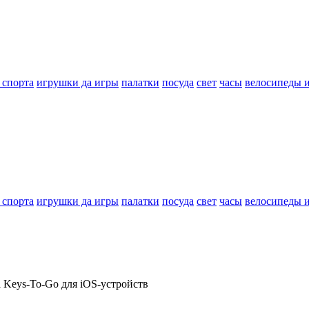
 спорта
игрушки да игры
палатки
посуда
свет
часы
велосипеды 
 спорта
игрушки да игры
палатки
посуда
свет
часы
велосипеды 
 Keys-To-Go для iOS-устройств