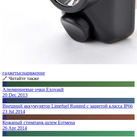
гаджеты
снаряжение
🔗 Читайте также
📄
Алюминиевые очки Exovault
20 Dec 2013
📄
Внешний аккумулятор Limefuel Rugged с защитой класса IP66
23 Jul 2014
📄
Кожаный стимпанк-шлем Бэтмена
26 Apr 2014
📄