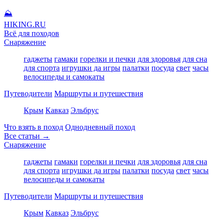
⛰
HIKING
.RU
Всё для походов
Снаряжение
гаджеты
гамаки
горелки и печки
для здоровья
для сна
для спорта
игрушки да игры
палатки
посуда
свет
часы
велосипеды и самокаты
Путеводители
Маршруты и путешествия
Крым
Кавказ
Эльбрус
Что взять в поход
Однодневный поход
Все статьи →
Снаряжение
гаджеты
гамаки
горелки и печки
для здоровья
для сна
для спорта
игрушки да игры
палатки
посуда
свет
часы
велосипеды и самокаты
Путеводители
Маршруты и путешествия
Крым
Кавказ
Эльбрус