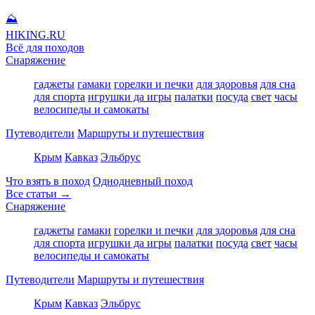
⛰
HIKING
.RU
Всё для походов
Снаряжение
гаджеты
гамаки
горелки и печки
для здоровья
для сна
для спорта
игрушки да игры
палатки
посуда
свет
часы
велосипеды и самокаты
Путеводители
Маршруты и путешествия
Крым
Кавказ
Эльбрус
Что взять в поход
Однодневный поход
Все статьи →
Снаряжение
гаджеты
гамаки
горелки и печки
для здоровья
для сна
для спорта
игрушки да игры
палатки
посуда
свет
часы
велосипеды и самокаты
Путеводители
Маршруты и путешествия
Крым
Кавказ
Эльбрус