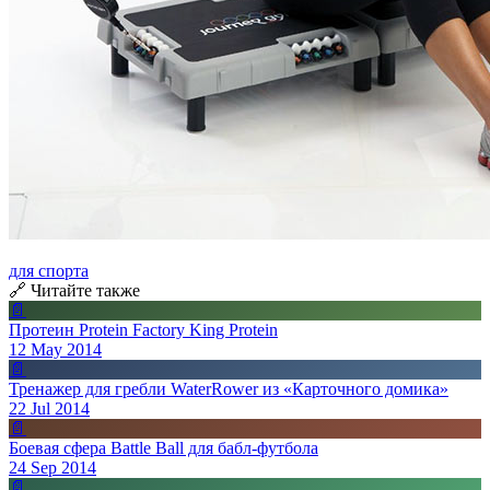
для спорта
🔗 Читайте также
📄
Протеин Protein Factory King Protein
12 May 2014
📄
Тренажер для гребли WaterRower из «Карточного домика»
22 Jul 2014
📄
Боевая сфера Battle Ball для бабл-футбола
24 Sep 2014
📄