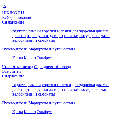
⛰
HIKING
.RU
Всё для походов
Снаряжение
гаджеты
гамаки
горелки и печки
для здоровья
для сна
для спорта
игрушки да игры
палатки
посуда
свет
часы
велосипеды и самокаты
Путеводители
Маршруты и путешествия
Крым
Кавказ
Эльбрус
Что взять в поход
Однодневный поход
Все статьи →
Снаряжение
гаджеты
гамаки
горелки и печки
для здоровья
для сна
для спорта
игрушки да игры
палатки
посуда
свет
часы
велосипеды и самокаты
Путеводители
Маршруты и путешествия
Крым
Кавказ
Эльбрус