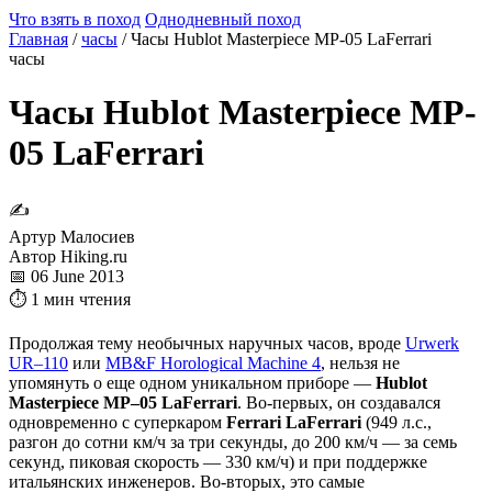
Что взять в поход
Однодневный поход
Главная
/
часы
/
Часы Hublot Masterpiece MP-05 LaFerrari
часы
Часы Hublot Masterpiece MP-
05 LaFerrari
✍
Артур Малосиев
Автор Hiking.ru
📅 06 June 2013
⏱ 1 мин чтения
Продолжая тему необычных наручных часов, вроде
Urwerk
UR–110
или
MB&F Horological Machine 4
, нельзя не
упомянуть о еще одном уникальном приборе —
Hublot
Masterpiece MP–05 LaFerrari
. Во-первых, он создавался
одновременно с суперкаром
Ferrari LaFerrari
(949 л.с.,
разгон до сотни км/ч за три секунды, до 200 км/ч — за семь
секунд, пиковая скорость — 330 км/ч) и при поддержке
итальянских инженеров. Во-вторых, это самые