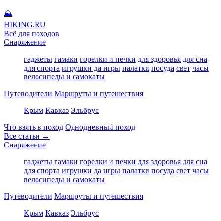
⛰
HIKING
.RU
Всё для походов
Снаряжение
гаджеты
гамаки
горелки и печки
для здоровья
для сна
для спорта
игрушки да игры
палатки
посуда
свет
часы
велосипеды и самокаты
Путеводители
Маршруты и путешествия
Крым
Кавказ
Эльбрус
Что взять в поход
Однодневный поход
Все статьи →
Снаряжение
гаджеты
гамаки
горелки и печки
для здоровья
для сна
для спорта
игрушки да игры
палатки
посуда
свет
часы
велосипеды и самокаты
Путеводители
Маршруты и путешествия
Крым
Кавказ
Эльбрус