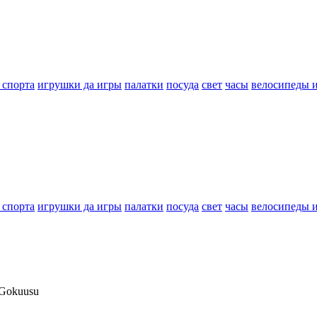
 спорта
игрушки да игры
палатки
посуда
свет
часы
велосипеды 
 спорта
игрушки да игры
палатки
посуда
свет
часы
велосипеды 
 Gokuusu