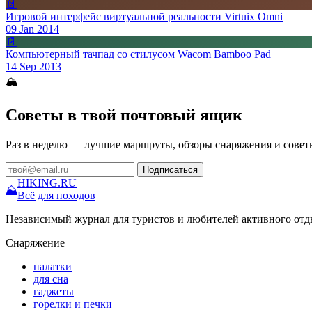
📄
Игровой интерфейс виртуальной реальности Virtuix Omni
09 Jan 2014
📄
Компьютерный тачпад со стилусом Wacom Bamboo Pad
14 Sep 2013
🏔
Советы в твой почтовый ящик
Раз в неделю — лучшие маршруты, обзоры снаряжения и совет
Подписаться
HIKING
.RU
⛰
Всё для походов
Независимый журнал для туристов и любителей активного отд
Снаряжение
палатки
для сна
гаджеты
горелки и печки