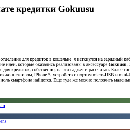
ате кредитки Gokuusu
отделение для кредиток в кошельке, я наткнулся на зарядный ка
ие идеи, которые оказались реализованы в аксессуаре
Gokuusu
.
ие для кредиток, собственно, на это гаджет и рассчитан. Более т
ок-коннектором, iPhone 5, устройств с портом micro-USB и mini-
 в ноль смартфона найдется. Еще туда же можно положить мален
млн
ens