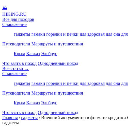
⛰
HIKING
.RU
Всё для походов
Снаряжение
гаджеты
гамаки
горелки и печки
для здоровья
для сна
для
Путеводители
Маршруты и путешествия
Крым
Кавказ
Эльбрус
Что взять в поход
Однодневный поход
Все статьи →
Снаряжение
гаджеты
гамаки
горелки и печки
для здоровья
для сна
для
Путеводители
Маршруты и путешествия
Крым
Кавказ
Эльбрус
Что взять в поход
Однодневный поход
Главная
/
гаджеты
/
Внешний аккумулятор в формате кредитки
гаджеты