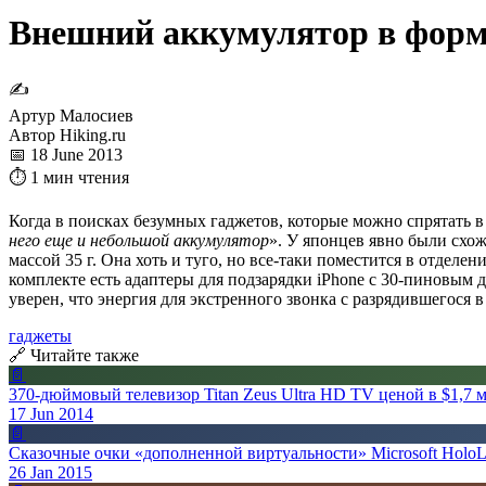
Внешний аккумулятор в форм
✍
Артур Малосиев
Автор Hiking.ru
📅 18 June 2013
⏱ 1 мин чтения
Когда в поисках безумных гаджетов, которые можно спрятать в 
него еще и небольшой аккумулятор
». У японцев явно были схож
массой 35 г. Она хоть и туго, но все-таки поместится в отделен
комплекте есть адаптеры для подзарядки iPhone с 30-пиновым д
уверен, что энергия для экстренного звонка с разрядившегося
гаджеты
🔗 Читайте также
📄
370-дюймовый телевизор Titan Zeus Ultra HD TV ценой в $1,7 
17 Jun 2014
📄
Сказочные очки «дополненной виртуальности» Microsoft HoloL
26 Jan 2015