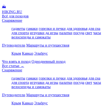
⛰
HIKING
.RU
Всё для походов
Снаряжение
гаджеты
гамаки
горелки и печки
для здоровья
для сна
для спорта
игрушки да игры
палатки
посуда
свет
часы
велосипеды и самокаты
Путеводители
Маршруты и путешествия
Крым
Кавказ
Эльбрус
Что взять в поход
Однодневный поход
Все статьи →
Снаряжение
гаджеты
гамаки
горелки и печки
для здоровья
для сна
для спорта
игрушки да игры
палатки
посуда
свет
часы
велосипеды и самокаты
Путеводители
Маршруты и путешествия
Крым
Кавказ
Эльбрус