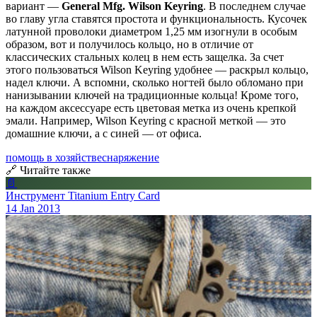
вариант —
General Mfg. Wilson Keyring
. В последнем случае
во главу угла ставятся простота и функциональность. Кусочек
латунной проволоки диаметром 1,25 мм изогнули в особым
образом, вот и получилось кольцо, но в отличие от
классических стальных колец в нем есть защелка. За счет
этого пользоваться Wilson Keyring удобнее — раскрыл кольцо,
надел ключи. А вспомни, сколько ногтей было обломано при
нанизывании ключей на традиционные кольца! Кроме того,
на каждом аксессуаре есть цветовая метка из очень крепкой
эмали. Например, Wilson Keyring с красной меткой — это
домашние ключи, а с синей — от офиса.
помощь в хозяйстве
снаряжение
🔗 Читайте также
📄
Инструмент Titanium Entry Card
14 Jan 2013