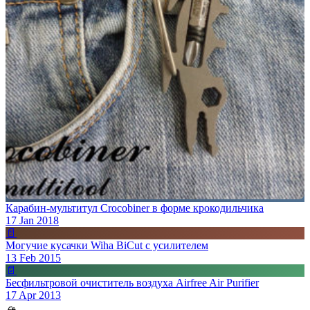
Карабин-мультитул Crocobiner в форме крокодильчика
17 Jan 2018
📄
Могучие кусачки Wiha BiCut с усилителем
13 Feb 2015
📄
Бесфильтровой очиститель воздуха Airfree Air Purifier
17 Apr 2013
🏔