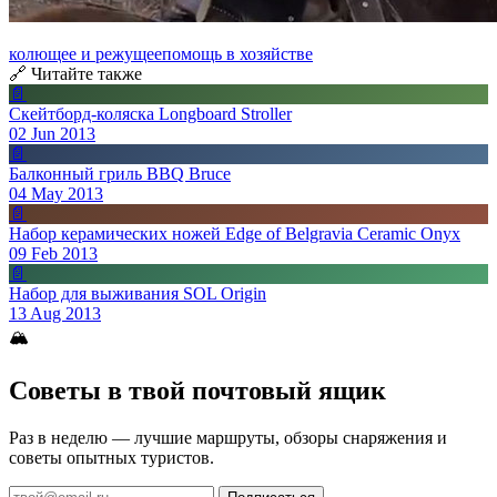
колющее и режущее
помощь в хозяйстве
🔗 Читайте также
📄
Скейтборд-коляска Longboard Stroller
02 Jun 2013
📄
Балконный гриль BBQ Bruce
04 May 2013
📄
Набор керамических ножей Edge of Belgravia Ceramic Onyx
09 Feb 2013
📄
Набор для выживания SOL Origin
13 Aug 2013
🏔
Советы в твой почтовый ящик
Раз в неделю — лучшие маршруты, обзоры снаряжения и
советы опытных туристов.