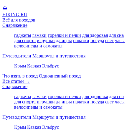
⛰
HIKING
.RU
Всё для походов
Снаряжение
гаджеты
гамаки
горелки и печки
для здоровья
для сна
для спорта
игрушки да игры
палатки
посуда
свет
часы
велосипеды и самокаты
Путеводители
Маршруты и путешествия
Крым
Кавказ
Эльбрус
Что взять в поход
Однодневный поход
Все статьи →
Снаряжение
гаджеты
гамаки
горелки и печки
для здоровья
для сна
для спорта
игрушки да игры
палатки
посуда
свет
часы
велосипеды и самокаты
Путеводители
Маршруты и путешествия
Крым
Кавказ
Эльбрус