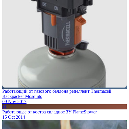
Работающий от газового баллона репеллент Thermacell
Backpacker Mosquito
09 Nov 2017
📄
Работающее от костра складное ЗУ FlameStower
15 Oct 2014