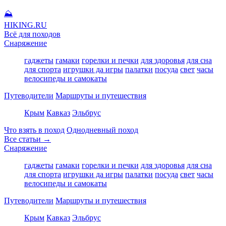
⛰
HIKING
.RU
Всё для походов
Снаряжение
гаджеты
гамаки
горелки и печки
для здоровья
для сна
для спорта
игрушки да игры
палатки
посуда
свет
часы
велосипеды и самокаты
Путеводители
Маршруты и путешествия
Крым
Кавказ
Эльбрус
Что взять в поход
Однодневный поход
Все статьи →
Снаряжение
гаджеты
гамаки
горелки и печки
для здоровья
для сна
для спорта
игрушки да игры
палатки
посуда
свет
часы
велосипеды и самокаты
Путеводители
Маршруты и путешествия
Крым
Кавказ
Эльбрус