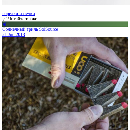
горелки и печки
🔗 Читайте также
📄
Солнечный гриль SolSource
21 Jun 2013