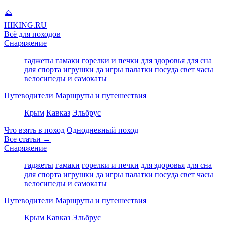
⛰
HIKING
.RU
Всё для походов
Снаряжение
гаджеты
гамаки
горелки и печки
для здоровья
для сна
для спорта
игрушки да игры
палатки
посуда
свет
часы
велосипеды и самокаты
Путеводители
Маршруты и путешествия
Крым
Кавказ
Эльбрус
Что взять в поход
Однодневный поход
Все статьи →
Снаряжение
гаджеты
гамаки
горелки и печки
для здоровья
для сна
для спорта
игрушки да игры
палатки
посуда
свет
часы
велосипеды и самокаты
Путеводители
Маршруты и путешествия
Крым
Кавказ
Эльбрус