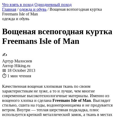
Что взять в поход
Однодневный поход
Главная
/
одежда и обувь
/
Вощеная всепогодная куртка
Freemans Isle of Man
одежда и обувь
Вощеная всепогодная куртка
Freemans Isle of Man
✍
Артур Малосиев
Автор Hiking.ru
📅 18 October 2013
⏱ 1 мин чтения
Качественная вощеная хлопковая ткань по своим
характеристикам не хуже, а то и лучше, чем многие
современные высокотехнологичные материалы. Именно из
вощеного хлопка и сделана
Freemans Isle of Man
. Выглядит
стильно, сшита на годы, водонепроницаема и не продувается
ветром. Внутри — теплая шерстяная подкладка, плюс
используется крепкий металлический замок, а ткань в местах