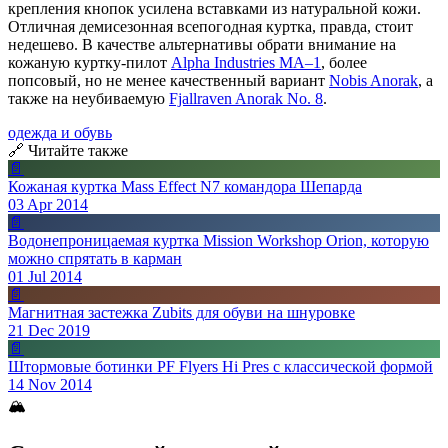
крепления кнопок усилена вставками из натуральной кожи.
Отличная демисезонная всепогодная куртка, правда, стоит
недешево. В качестве альтернативы обрати внимание на
кожаную куртку-пилот
Alpha Industries MA–1
, более
попсовый, но не менее качественный вариант
Nobis Anorak
, а
также на неубиваемую
Fjallraven Anorak No. 8
.
одежда и обувь
🔗 Читайте также
📄
Кожаная куртка Mass Effect N7 командора Шепарда
03 Apr 2014
📄
Водонепроницаемая куртка Mission Workshop Orion, которую
можно спрятать в карман
01 Jul 2014
📄
Магнитная застежка Zubits для обуви на шнуровке
21 Dec 2019
📄
Штормовые ботинки PF Flyers Hi Pres с классической формой
14 Nov 2014
🏔