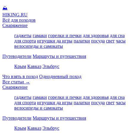
⛰
HIKING
.RU
Всё для походов
Снаряжение
гаджеты
гамаки
горелки и печки
для здоровья
для сна
для спорта
игрушки да игры
палатки
посуда
свет
часы
велосипеды и самокаты
Путеводители
Маршруты и путешествия
Крым
Кавказ
Эльбрус
Что взять в поход
Однодневный поход
Все статьи →
Снаряжение
гаджеты
гамаки
горелки и печки
для здоровья
для сна
для спорта
игрушки да игры
палатки
посуда
свет
часы
велосипеды и самокаты
Путеводители
Маршруты и путешествия
Крым
Кавказ
Эльбрус