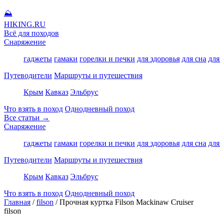
⛰
HIKING
.RU
Всё для походов
Снаряжение
гаджеты
гамаки
горелки и печки
для здоровья
для сна
для
Путеводители
Маршруты и путешествия
Крым
Кавказ
Эльбрус
Что взять в поход
Однодневный поход
Все статьи →
Снаряжение
гаджеты
гамаки
горелки и печки
для здоровья
для сна
для
Путеводители
Маршруты и путешествия
Крым
Кавказ
Эльбрус
Что взять в поход
Однодневный поход
Главная
/
filson
/
Прочная куртка Filson Mackinaw Cruiser
filson