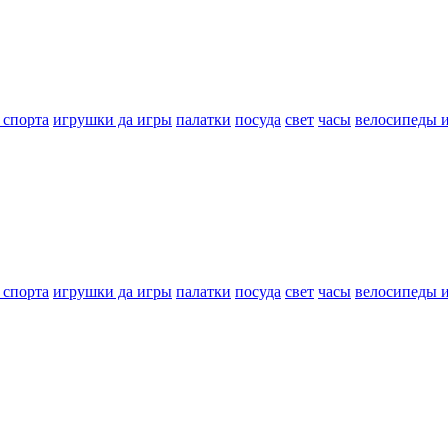
 спорта
игрушки да игры
палатки
посуда
свет
часы
велосипеды 
 спорта
игрушки да игры
палатки
посуда
свет
часы
велосипеды 