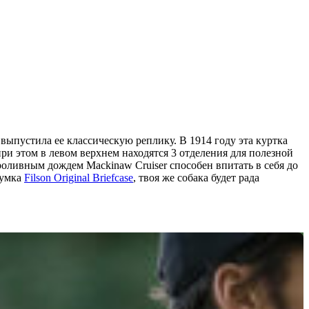
выпустила ее классическую реплику. В 1914 году эта куртка
при этом в левом верхнем находятся 3 отделения для полезной
роливным дождем Mackinaw Cruiser способен впитать в себя до
сумка
Filson Original Briefcase
, твоя же собака будет рада