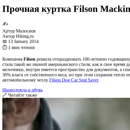
Прочная куртка Filson Mackin
✍
Артур Малосиев
Автор Hiking.ru
📅 13 January 2014
⏱ 1 мин чтения
Компания
Filson
решила отпраздновать 100-летнюю годовщину
стала такой же иконой американского стиля, как в свое время 
мелочевки, внутри имеется пространство для документов, а сн
30% влаги от собственного веса, но при этом сохранив тепло е
автомобильному чехлу
Filson Dog Car Seat Saver
.
filson
одежда и обувь
🔗 Читайте также