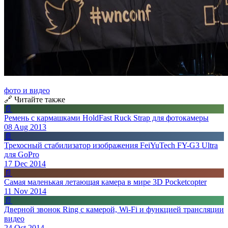
фото и видео
🔗 Читайте также
📄
Ремень с кармашками HoldFast Ruck Strap для фотокамеры
08 Aug 2013
📄
Трехосный стабилизатор изображения FeiYuTech FY-G3 Ultra
для GoPro
17 Dec 2014
📄
Самая маленькая летающая камера в мире 3D Pocketcopter
11 Nov 2014
📄
Дверной звонок Ring с камерой, Wi-Fi и функцией трансляции
видео
24 Oct 2014