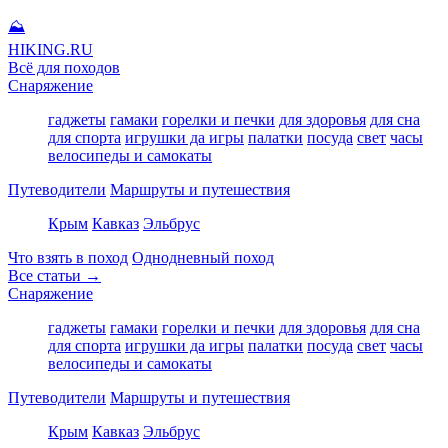
⛰
HIKING
.RU
Всё для походов
Снаряжение
гаджеты
гамаки
горелки и печки
для здоровья
для сна
для спорта
игрушки да игры
палатки
посуда
свет
часы
велосипеды и самокаты
Путеводители
Маршруты и путешествия
Крым
Кавказ
Эльбрус
Что взять в поход
Однодневный поход
Все статьи →
Снаряжение
гаджеты
гамаки
горелки и печки
для здоровья
для сна
для спорта
игрушки да игры
палатки
посуда
свет
часы
велосипеды и самокаты
Путеводители
Маршруты и путешествия
Крым
Кавказ
Эльбрус