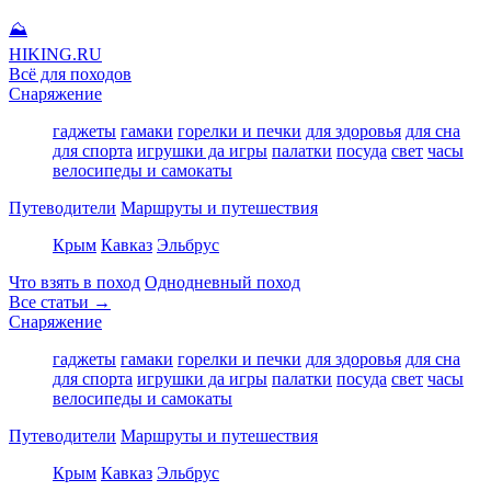
⛰
HIKING
.RU
Всё для походов
Снаряжение
гаджеты
гамаки
горелки и печки
для здоровья
для сна
для спорта
игрушки да игры
палатки
посуда
свет
часы
велосипеды и самокаты
Путеводители
Маршруты и путешествия
Крым
Кавказ
Эльбрус
Что взять в поход
Однодневный поход
Все статьи →
Снаряжение
гаджеты
гамаки
горелки и печки
для здоровья
для сна
для спорта
игрушки да игры
палатки
посуда
свет
часы
велосипеды и самокаты
Путеводители
Маршруты и путешествия
Крым
Кавказ
Эльбрус