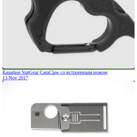
Карабин StatGear CaraClaw со встроенным ножом
13 Nov 2017