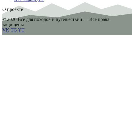
О проекте
© 2026 Все для походов и путешествий — Все права
защищены
VK
TG
YT