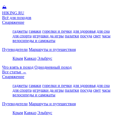
⛰
HIKING
.RU
Всё для походов
Снаряжение
гаджеты
гамаки
горелки и печки
для здоровья
для сна
для спорта
игрушки да игры
палатки
посуда
свет
часы
велосипеды и самокаты
Путеводители
Маршруты и путешествия
Крым
Кавказ
Эльбрус
Что взять в поход
Однодневный поход
Все статьи →
Снаряжение
гаджеты
гамаки
горелки и печки
для здоровья
для сна
для спорта
игрушки да игры
палатки
посуда
свет
часы
велосипеды и самокаты
Путеводители
Маршруты и путешествия
Крым
Кавказ
Эльбрус