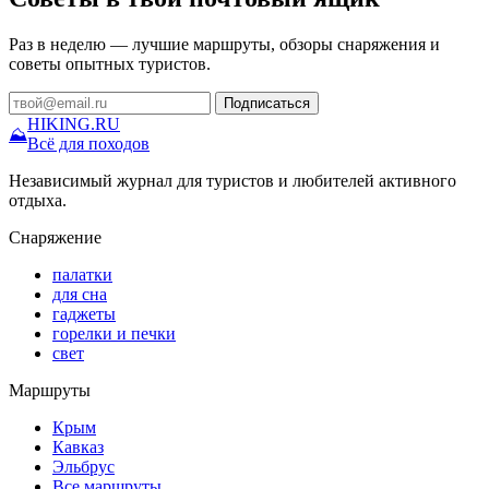
Раз в неделю — лучшие маршруты, обзоры снаряжения и
советы опытных туристов.
Подписаться
HIKING
.RU
⛰
Всё для походов
Независимый журнал для туристов и любителей активного
отдыха.
Снаряжение
палатки
для сна
гаджеты
горелки и печки
свет
Маршруты
Крым
Кавказ
Эльбрус
Все маршруты