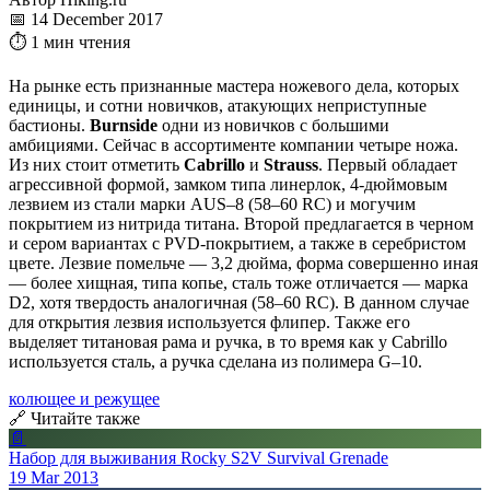
📅 14 December 2017
⏱ 1 мин чтения
На рынке есть признанные мастера ножевого дела, которых
единицы, и сотни новичков, атакующих неприступные
бастионы.
Burnside
одни из новичков с большими
амбициями. Сейчас в ассортименте компании четыре ножа.
Из них стоит отметить
Cabrillo
и
Strauss
. Первый обладает
агрессивной формой, замком типа линерлок, 4-дюймовым
лезвием из стали марки AUS–8 (58–60 RC) и могучим
покрытием из нитрида титана. Второй предлагается в черном
и сером вариантах с PVD-покрытием, а также в серебристом
цвете. Лезвие помельче — 3,2 дюйма, форма совершенно иная
— более хищная, типа копье, сталь тоже отличается — марка
D2, хотя твердость аналогичная (58–60 RC). В данном случае
для открытия лезвия используется флипер. Также его
выделяет титановая рама и ручка, в то время как у Cabrillo
используется сталь, а ручка сделана из полимера G–10.
колющее и режущее
🔗 Читайте также
📄
Набор для выживания Rocky S2V Survival Grenade
19 Mar 2013