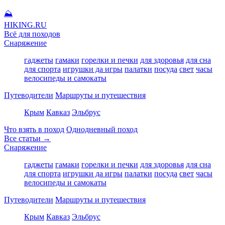
⛰
HIKING
.RU
Всё для походов
Снаряжение
гаджеты
гамаки
горелки и печки
для здоровья
для сна
для спорта
игрушки да игры
палатки
посуда
свет
часы
велосипеды и самокаты
Путеводители
Маршруты и путешествия
Крым
Кавказ
Эльбрус
Что взять в поход
Однодневный поход
Все статьи →
Снаряжение
гаджеты
гамаки
горелки и печки
для здоровья
для сна
для спорта
игрушки да игры
палатки
посуда
свет
часы
велосипеды и самокаты
Путеводители
Маршруты и путешествия
Крым
Кавказ
Эльбрус