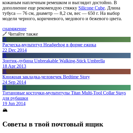
кожаным наплечным ремешком и выглядит достойно. В
дополнение еще рекомендую стяжку
Silicone Cube
. Длина
тубуса — 76 см, диаметр — 8,2 см, вес — 650 г. На выбор
модели черного, коричневого, медового и бежевого цвета.
снаряжение
🔗 Читайте также
📄
Расческа-мультитул Headgehog в форме ежика
22 Dec 2014
📄
Зонтик-дубина Unbreakable Walking-Stick Umbrella
18 Apr 2013
📄
Книжная закладка-человечек Bedtime Story
24 Sep 2014
📄
Титановые косточки-мультитулы Titan Multi-Tool Collar Stays
для рубашки
19 Jun 2014
🏔
Советы в твой почтовый ящик