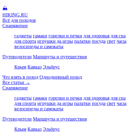
⛰
HIKING
.RU
Всё для походов
Снаряжение
гаджеты
гамаки
горелки и печки
для здоровья
для сна
для спорта
игрушки да игры
палатки
посуда
свет
часы
велосипеды и самокаты
Путеводители
Маршруты и путешествия
Крым
Кавказ
Эльбрус
Что взять в поход
Однодневный поход
Все статьи →
Снаряжение
гаджеты
гамаки
горелки и печки
для здоровья
для сна
для спорта
игрушки да игры
палатки
посуда
свет
часы
велосипеды и самокаты
Путеводители
Маршруты и путешествия
Крым
Кавказ
Эльбрус