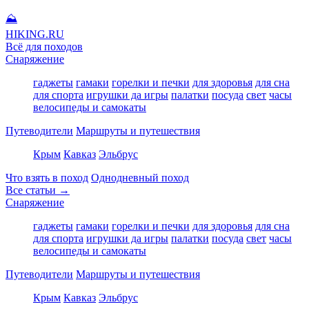
⛰
HIKING
.RU
Всё для походов
Снаряжение
гаджеты
гамаки
горелки и печки
для здоровья
для сна
для спорта
игрушки да игры
палатки
посуда
свет
часы
велосипеды и самокаты
Путеводители
Маршруты и путешествия
Крым
Кавказ
Эльбрус
Что взять в поход
Однодневный поход
Все статьи →
Снаряжение
гаджеты
гамаки
горелки и печки
для здоровья
для сна
для спорта
игрушки да игры
палатки
посуда
свет
часы
велосипеды и самокаты
Путеводители
Маршруты и путешествия
Крым
Кавказ
Эльбрус