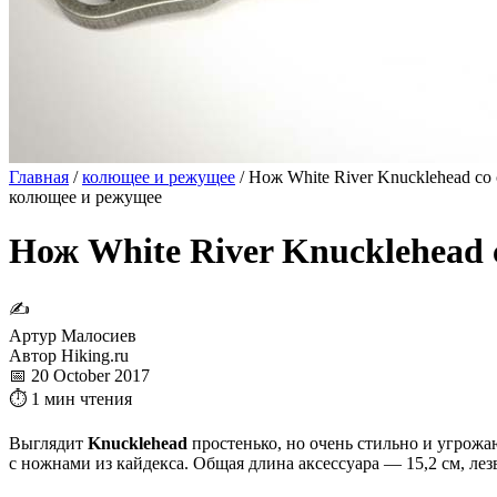
Главная
/
колющее и режущее
/
Нож White River Knucklehead со
колющее и режущее
Нож White River Knucklehead 
✍
Артур Малосиев
Автор Hiking.ru
📅 20 October 2017
⏱ 1 мин чтения
Выглядит
Knucklehead
простенько, но очень стильно и угрож
с ножнами из кайдекса. Общая длина аксессуара — 15,2 см, ле