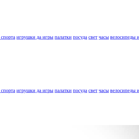
 спорта
игрушки да игры
палатки
посуда
свет
часы
велосипеды 
 спорта
игрушки да игры
палатки
посуда
свет
часы
велосипеды 