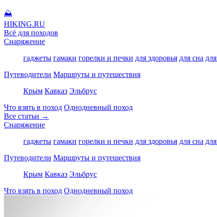
⛰
HIKING
.RU
Всё для походов
Снаряжение
гаджеты
гамаки
горелки и печки
для здоровья
для сна
для
Путеводители
Маршруты и путешествия
Крым
Кавказ
Эльбрус
Что взять в поход
Однодневный поход
Все статьи →
Снаряжение
гаджеты
гамаки
горелки и печки
для здоровья
для сна
для
Путеводители
Маршруты и путешествия
Крым
Кавказ
Эльбрус
Что взять в поход
Однодневный поход