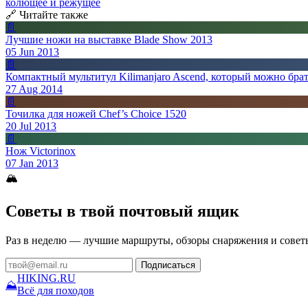
колющее и режущее
🔗 Читайте также
📄
Лучшие ножи на выставке Blade Show 2013
05 Jun 2013
📄
Компактный мультитул Kilimanjaro Ascend, который можно брат
27 Aug 2014
📄
Точилка для ножей Chef’s Choice 1520
20 Jul 2013
📄
Нож Victorinox
07 Jan 2013
🏔
Советы в твой почтовый ящик
Раз в неделю — лучшие маршруты, обзоры снаряжения и совет
Подписаться
HIKING
.RU
⛰
Всё для походов