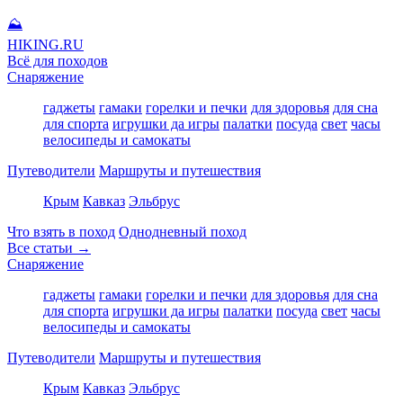
⛰
HIKING
.RU
Всё для походов
Снаряжение
гаджеты
гамаки
горелки и печки
для здоровья
для сна
для спорта
игрушки да игры
палатки
посуда
свет
часы
велосипеды и самокаты
Путеводители
Маршруты и путешествия
Крым
Кавказ
Эльбрус
Что взять в поход
Однодневный поход
Все статьи →
Снаряжение
гаджеты
гамаки
горелки и печки
для здоровья
для сна
для спорта
игрушки да игры
палатки
посуда
свет
часы
велосипеды и самокаты
Путеводители
Маршруты и путешествия
Крым
Кавказ
Эльбрус