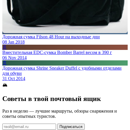
Дорожная сумка Filson 48 Hour на выходные дни
08 Jan 2018
📄
Вместительная EDC-сумка Bomber Barrel весом в 390 г
06 Nov 2014
📄
Дорожная сумка Shrine Sneaker Duffel с удобными отделами
для обуви
31 Oct 2014
🏔
Советы в твой почтовый ящик
Раз в неделю — лучшие маршруты, обзоры снаряжения и
советы опытных туристов.
Подписаться