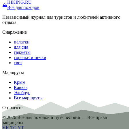
HIKING
.RU
⛰
Всё для походов
Независимый журнал для туристов и любителей активного
отдыха.
Снаряжение
палатки
для сна
гаджеты
горелки и печки
свет
Маршруты
Крым
Кавказ
Эльбрус
Все маршруты
О проекте
© 2026 Все для походов и путешествий — Все права
защищены
VK
TG
YT