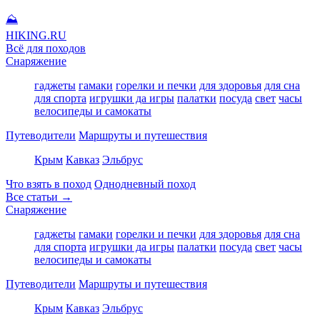
⛰
HIKING
.RU
Всё для походов
Снаряжение
гаджеты
гамаки
горелки и печки
для здоровья
для сна
для спорта
игрушки да игры
палатки
посуда
свет
часы
велосипеды и самокаты
Путеводители
Маршруты и путешествия
Крым
Кавказ
Эльбрус
Что взять в поход
Однодневный поход
Все статьи →
Снаряжение
гаджеты
гамаки
горелки и печки
для здоровья
для сна
для спорта
игрушки да игры
палатки
посуда
свет
часы
велосипеды и самокаты
Путеводители
Маршруты и путешествия
Крым
Кавказ
Эльбрус