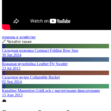
помощь в хозяйстве
🔗 Читайте также
📄
Складная ножовка Compact Folding Bow Saw
30 Jun 2014
📄
Кожаная мухобойка Leather Fly Swatter
23 Jul 2013
📄
Складное ведро Collapsible Bucket
02 Sep 2014
📄
Карабин Magnetron GridLock с магнитными фиксаторами
15 Aug 2013
🏔