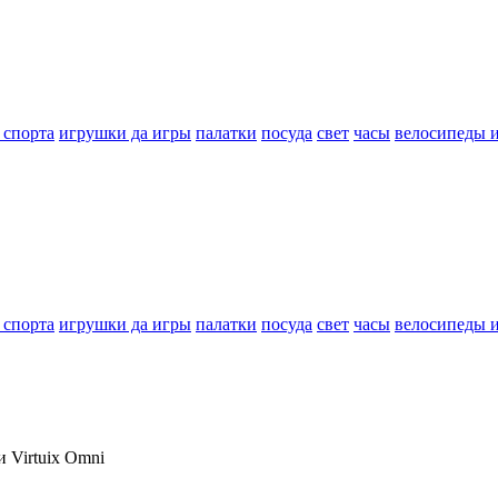
 спорта
игрушки да игры
палатки
посуда
свет
часы
велосипеды 
 спорта
игрушки да игры
палатки
посуда
свет
часы
велосипеды 
 Virtuix Omni