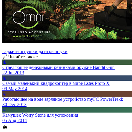
гаджеты
игрушки да игры
штуки
🔗 Читайте также
📄
Стреляющее денежными резинками оружие Bandit Gun
22 Jul 2013
📄
Самый маленький квадрокоптер в мире Estes Proto X
09 May 2014
📄
Работающее на воде зарядное устройство myFC PowerTrekk
30 Dec 2013
📄
Камушек Worry Stone для успокоения
05 Aug 2014
🏔