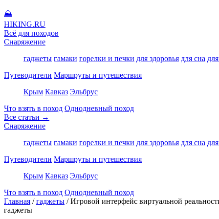
⛰
HIKING
.RU
Всё для походов
Снаряжение
гаджеты
гамаки
горелки и печки
для здоровья
для сна
для
Путеводители
Маршруты и путешествия
Крым
Кавказ
Эльбрус
Что взять в поход
Однодневный поход
Все статьи →
Снаряжение
гаджеты
гамаки
горелки и печки
для здоровья
для сна
для
Путеводители
Маршруты и путешествия
Крым
Кавказ
Эльбрус
Что взять в поход
Однодневный поход
Главная
/
гаджеты
/
Игровой интерфейс виртуальной реальности
гаджеты