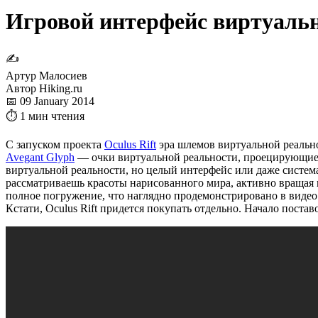
Игровой интерфейс виртуальн
✍
Артур Малосиев
Автор Hiking.ru
📅 09 January 2014
⏱ 1 мин чтения
С запуском проекта
Oculus Rift
эра шлемов виртуальной реально
Avegant Glyph
— очки виртуальной реальности, проецирующие и
виртуальной реальности, но целый интерфейс или даже система,
рассматриваешь красоты нарисованного мира, активно вращая г
полное погружение, что наглядно продемонстрировано в видео 
Кстати, Oculus Rift придется покупать отдельно. Начало постав