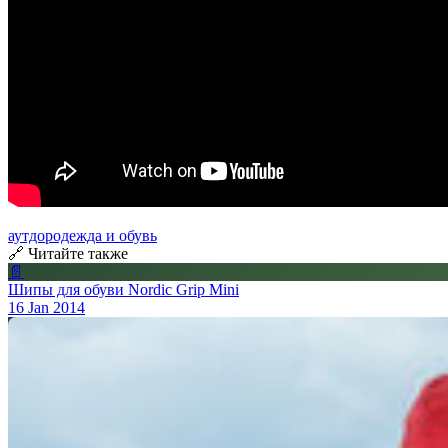
аутдор
одежда и обувь
🔗 Читайте также
📄
Шипы для обуви Nordic Grip Mini
16 Jan 2014