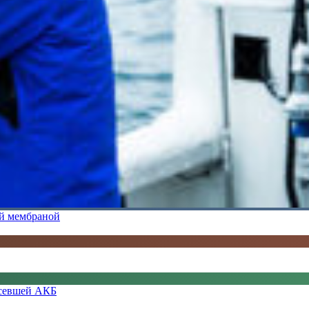
ой мембраной
 севшей АКБ