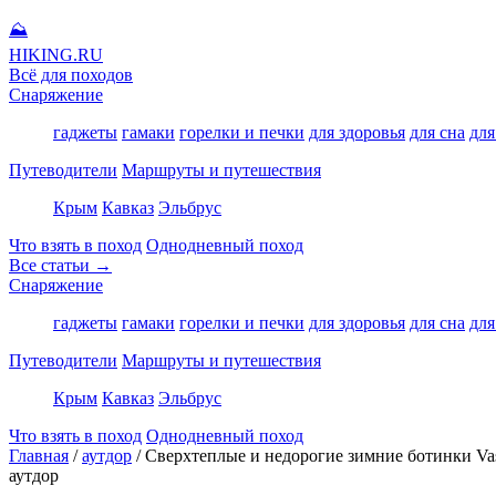
⛰
HIKING
.RU
Всё для походов
Снаряжение
гаджеты
гамаки
горелки и печки
для здоровья
для сна
для
Путеводители
Маршруты и путешествия
Крым
Кавказ
Эльбрус
Что взять в поход
Однодневный поход
Все статьи →
Снаряжение
гаджеты
гамаки
горелки и печки
для здоровья
для сна
для
Путеводители
Маршруты и путешествия
Крым
Кавказ
Эльбрус
Что взять в поход
Однодневный поход
Главная
/
аутдор
/
Сверхтеплые и недорогие зимние ботинки Va
аутдор