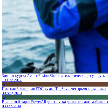
Зимняя куртка Aether Fusion Shell с автоматически регулируем
19 Dec 2017
📄
Поясная 8-литровая EDC-сумка TopSky с четырьмя карманами
30 Aug 2013
📄
Внешняя батарея PowerAll для запуска двигателя автомобиля с
03 Feb 2014