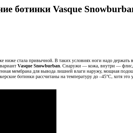
ние ботинки Vasque Snowburba
е ниже стала привычной. В таких условиях ноги надо держать в 
 вариант
Vasque Snowburban
. Снаружи — кожа, внутри — флис, 
роенная мембрана для вывода лишней влаги наружу, мощная под
керские ботинки рассчитаны на температуру до –45°C, хотя это