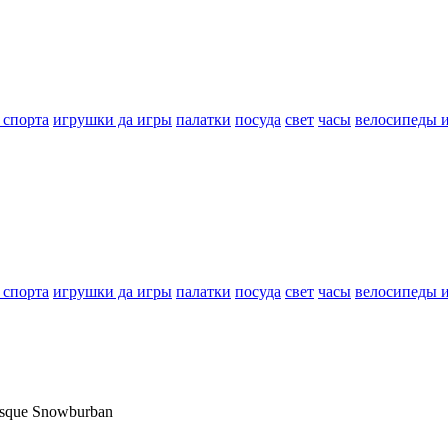
 спорта
игрушки да игры
палатки
посуда
свет
часы
велосипеды 
 спорта
игрушки да игры
палатки
посуда
свет
часы
велосипеды 
sque Snowburban