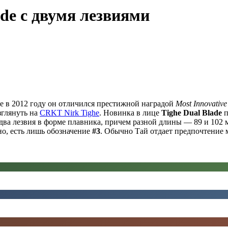
de с двумя лезвиями
е в 2012 году он отличился престижной наградой
Most Innovativ
зглянуть на
CRKT Nirk Tighe
. Новинка в лице
Tighe Dual Blade
п
два лезвия в форме плавника, причем разной длины — 89 и 102 м
сно, есть лишь обозначение
#3
. Обычно Тай отдает предпочтение 