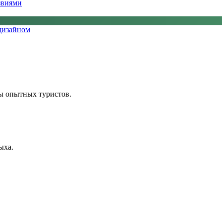
звиями
 дизайном
ы опытных туристов.
ыха.