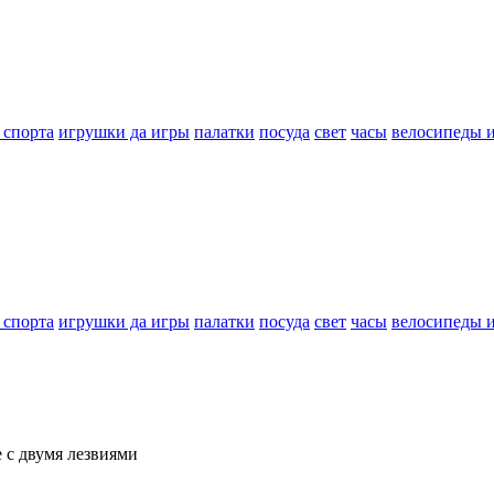
 спорта
игрушки да игры
палатки
посуда
свет
часы
велосипеды 
 спорта
игрушки да игры
палатки
посуда
свет
часы
велосипеды 
 с двумя лезвиями