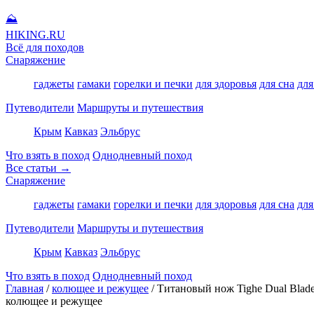
⛰
HIKING
.RU
Всё для походов
Снаряжение
гаджеты
гамаки
горелки и печки
для здоровья
для сна
для
Путеводители
Маршруты и путешествия
Крым
Кавказ
Эльбрус
Что взять в поход
Однодневный поход
Все статьи →
Снаряжение
гаджеты
гамаки
горелки и печки
для здоровья
для сна
для
Путеводители
Маршруты и путешествия
Крым
Кавказ
Эльбрус
Что взять в поход
Однодневный поход
Главная
/
колющее и режущее
/
Титановый нож Tighe Dual Blade
колющее и режущее