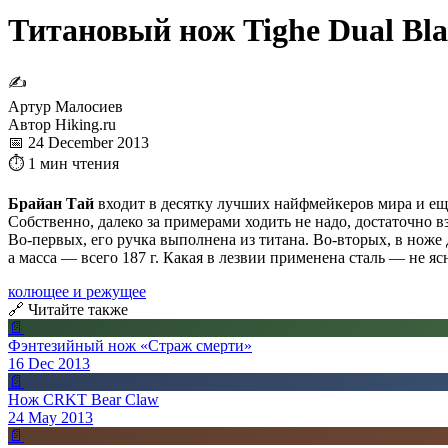
Титановый нож Tighe Dual Bla
✍
Артур Малосиев
Автор Hiking.ru
📅 24 December 2013
⏱ 1 мин чтения
Брайан Тай
входит в десятку лучших найфмейкеров мира и ещ
Собственно, далеко за примерами ходить не надо, достаточно в
Во-первых, его ручка выполнена из титана. Во-вторых, в ноже 
а масса — всего 187 г. Какая в лезвии применена сталь — не я
колющее и режущее
🔗 Читайте также
📄
Фэнтезийный нож «Страж смерти»
16 Dec 2013
📄
Нож CRKT Bear Claw
24 May 2013
📄