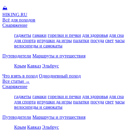
⛰
HIKING
.RU
Всё для походов
Снаряжение
гаджеты
гамаки
горелки и печки
для здоровья
для сна
для спорта
игрушки да игры
палатки
посуда
свет
часы
велосипеды и самокаты
Путеводители
Маршруты и путешествия
Крым
Кавказ
Эльбрус
Что взять в поход
Однодневный поход
Все статьи →
Снаряжение
гаджеты
гамаки
горелки и печки
для здоровья
для сна
для спорта
игрушки да игры
палатки
посуда
свет
часы
велосипеды и самокаты
Путеводители
Маршруты и путешествия
Крым
Кавказ
Эльбрус