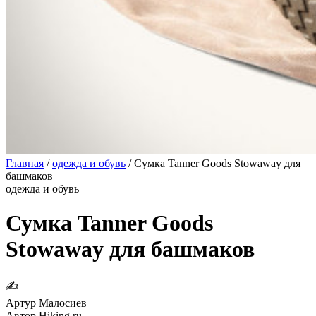
Главная
/
одежда и обувь
/
Сумка Tanner Goods Stowaway для
башмаков
одежда и обувь
Сумка Tanner Goods
Stowaway для башмаков
✍
Артур Малосиев
Автор Hiking.ru