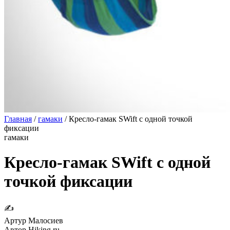
Главная
/
гамаки
/
Кресло-гамак SWift с одной точкой
фиксации
гамаки
Кресло-гамак SWift с одной
точкой фиксации
✍
Артур Малосиев
Автор Hiking.ru