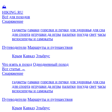
⛰
HIKING
.RU
Всё для походов
Снаряжение
гаджеты
гамаки
горелки и печки
для здоровья
для сна
для спорта
игрушки да игры
палатки
посуда
свет
часы
велосипеды и самокаты
Путеводители
Маршруты и путешествия
Крым
Кавказ
Эльбрус
Что взять в поход
Однодневный поход
Все статьи →
Снаряжение
гаджеты
гамаки
горелки и печки
для здоровья
для сна
для спорта
игрушки да игры
палатки
посуда
свет
часы
велосипеды и самокаты
Путеводители
Маршруты и путешествия
Крым
Кавказ
Эльбрус