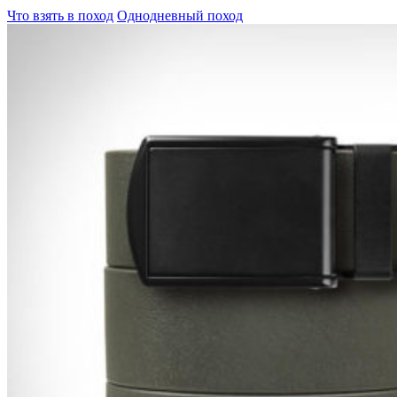
Что взять в поход
Однодневный поход