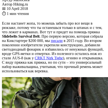
Автор Hiking.ru
📅 10 April 2018
⏱ 1 мин чтения
Если настанет жопа, то можешь забыть про все вещи в
рюкзаке, потому что ты останешься только в штанах и с тем,
что лежит в карманах. Вот тут и придет на помощь пряжка
Slidebelts Survival Belt
. Про первую версию, которая собрала
на Кикстартере $200 000, мы
писали
в 2015 году. Во втором
поколении изобретатели укрепили конструкцию, добавили
светодиодный фонарик и избавились от ненужных функций,
вроде GPS-метки и отвертки. Из полезного остались нож из
стали AUS-8 (как у
CRKT Nirk Tighe
), огниво и открывашка.
С виду пряжка как пряжка, но по сути – это универсальный
набор выживальщика, учитывая, что прочный ремень может
использоваться как веревка.