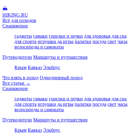
⛰
HIKING
.RU
Всё для походов
Снаряжение
гаджеты
гамаки
горелки и печки
для здоровья
для сна
для спорта
игрушки да игры
палатки
посуда
свет
часы
велосипеды и самокаты
Путеводители
Маршруты и путешествия
Крым
Кавказ
Эльбрус
Что взять в поход
Однодневный поход
Все статьи →
Снаряжение
гаджеты
гамаки
горелки и печки
для здоровья
для сна
для спорта
игрушки да игры
палатки
посуда
свет
часы
велосипеды и самокаты
Путеводители
Маршруты и путешествия
Крым
Кавказ
Эльбрус