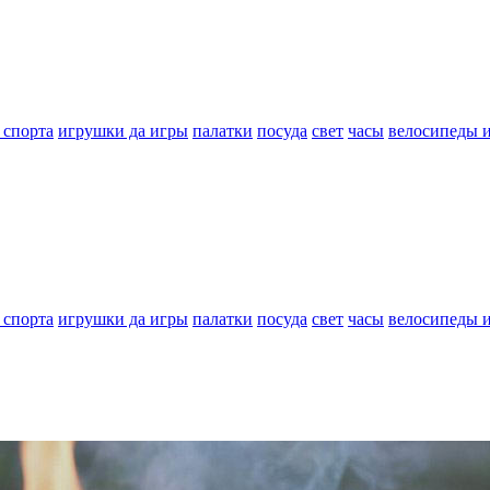
 спорта
игрушки да игры
палатки
посуда
свет
часы
велосипеды 
 спорта
игрушки да игры
палатки
посуда
свет
часы
велосипеды 