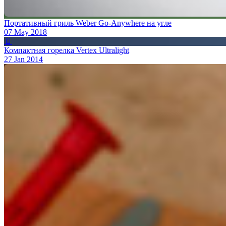
Портативный гриль Weber Go-Anywhere на угле
07 May 2018
📄
Компактная горелка Vertex Ultralight
27 Jan 2014