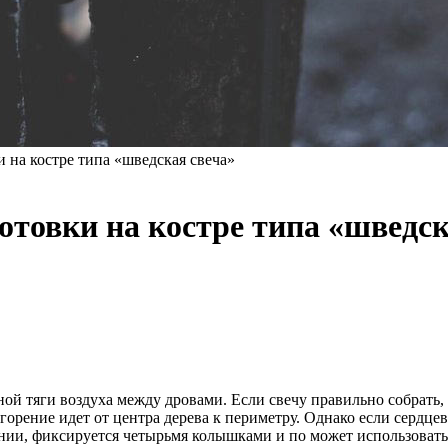
и на костре типа «шведская свеча»
готовки на костре типа «шведск
ной тяги воздуха между дровами. Если свечу правильно собрать, 
 горение идет от центра дерева к периметру. Однако если сердце
ании, фиксируется четырьмя колышками и по может использоватьс