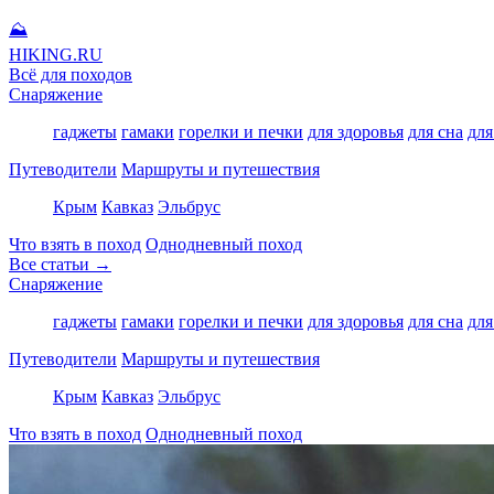
⛰
HIKING
.RU
Всё для походов
Снаряжение
гаджеты
гамаки
горелки и печки
для здоровья
для сна
для
Путеводители
Маршруты и путешествия
Крым
Кавказ
Эльбрус
Что взять в поход
Однодневный поход
Все статьи →
Снаряжение
гаджеты
гамаки
горелки и печки
для здоровья
для сна
для
Путеводители
Маршруты и путешествия
Крым
Кавказ
Эльбрус
Что взять в поход
Однодневный поход