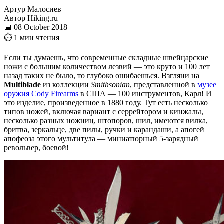
Артур Малосиев
Автор Hiking.ru
📅 08 October 2018
⏱ 1 мин чтения
Если ты думаешь, что современные складные швейцарские
ножи с большим количеством лезвий — это круто и 100 лет
назад таких не было, то глубоко ошибаешься. Взгляни на
Multiblade
из коллекции
Smithsonian
, представленной в
музее
оружия Cody Firearms
в США — 100 инструментов, Карл! И
это изделие, произведенное в 1880 году. Тут есть несколько
типов ножей, включая вариант с серрейтором и кинжалы,
несколько разных ножниц, штопоров, шил, имеются вилка,
бритва, зеркальце, две пилы, ручки и карандаши, а апогей
апофеоза этого мультитула — миниатюрный 5-зарядный
револьвер, боевой!