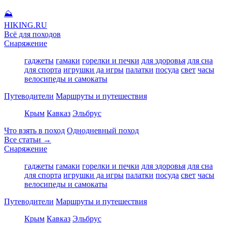
⛰
HIKING
.RU
Всё для походов
Снаряжение
гаджеты
гамаки
горелки и печки
для здоровья
для сна
для спорта
игрушки да игры
палатки
посуда
свет
часы
велосипеды и самокаты
Путеводители
Маршруты и путешествия
Крым
Кавказ
Эльбрус
Что взять в поход
Однодневный поход
Все статьи →
Снаряжение
гаджеты
гамаки
горелки и печки
для здоровья
для сна
для спорта
игрушки да игры
палатки
посуда
свет
часы
велосипеды и самокаты
Путеводители
Маршруты и путешествия
Крым
Кавказ
Эльбрус