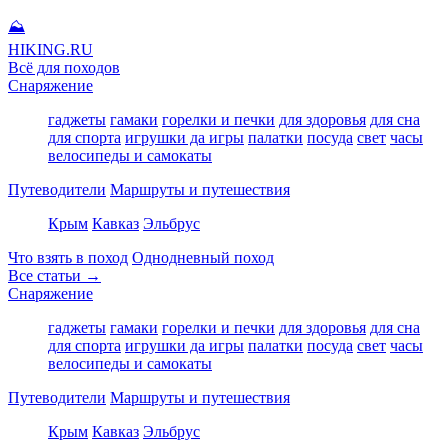
⛰
HIKING
.RU
Всё для походов
Снаряжение
гаджеты
гамаки
горелки и печки
для здоровья
для сна
для спорта
игрушки да игры
палатки
посуда
свет
часы
велосипеды и самокаты
Путеводители
Маршруты и путешествия
Крым
Кавказ
Эльбрус
Что взять в поход
Однодневный поход
Все статьи →
Снаряжение
гаджеты
гамаки
горелки и печки
для здоровья
для сна
для спорта
игрушки да игры
палатки
посуда
свет
часы
велосипеды и самокаты
Путеводители
Маршруты и путешествия
Крым
Кавказ
Эльбрус