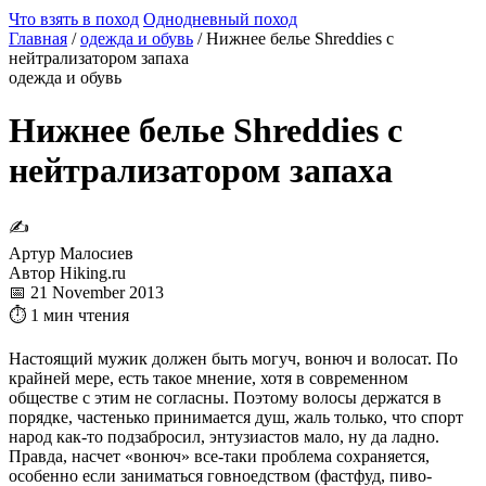
Что взять в поход
Однодневный поход
Главная
/
одежда и обувь
/
Нижнее белье Shreddies с
нейтрализатором запаха
одежда и обувь
Нижнее белье Shreddies с
нейтрализатором запаха
✍
Артур Малосиев
Автор Hiking.ru
📅 21 November 2013
⏱ 1 мин чтения
Настоящий мужик должен быть могуч, вонюч и волосат. По
крайней мере, есть такое мнение, хотя в современном
обществе с этим не согласны. Поэтому волосы держатся в
порядке, частенько принимается душ, жаль только, что спорт
народ как-то подзабросил, энтузиастов мало, ну да ладно.
Правда, насчет «вонюч» все-таки проблема сохраняется,
особенно если заниматься говноедством (фастфуд, пиво-