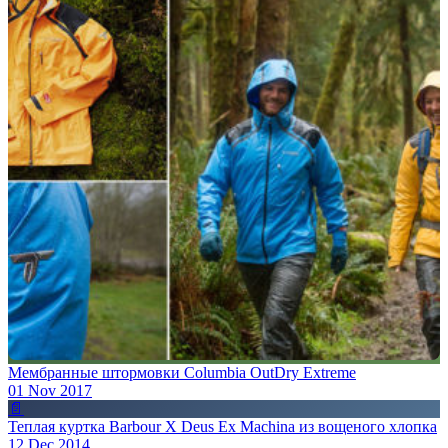
Мембранные штормовки Columbia OutDry Extreme
01 Nov 2017
📄
Теплая куртка Barbour X Deus Ex Machina из вощеного хлопка
12 Dec 2014