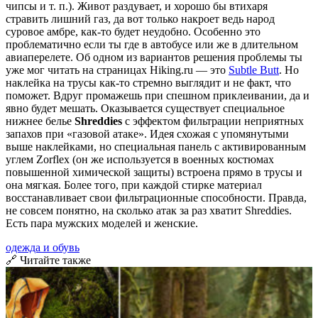
чипсы и т. п.). Живот раздувает, и хорошо бы втихаря
стравить лишний газ, да вот только накроет ведь народ
суровое амбре, как-то будет неудобно. Особенно это
проблематично если ты где в автобусе или же в длительном
авиаперелете. Об одном из вариантов решения проблемы ты
уже мог читать на страницах Hiking.ru — это
Subtle Butt
. Но
наклейка на трусы как-то стремно выглядит и не факт, что
поможет. Вдруг промажешь при спешном приклеивании, да и
явно будет мешать. Оказывается существует специальное
нижнее белье
Shreddies
с эффектом фильтрации неприятных
запахов при «газовой атаке». Идея схожая с упомянутыми
выше наклейками, но специальная панель с активированным
углем Zorflex (он же используется в военных костюмах
повышенной химической защиты) встроена прямо в трусы и
она мягкая. Более того, при каждой стирке материал
восстанавливает свои фильтрационные способности. Правда,
не совсем понятно, на сколько атак за раз хватит Shreddies.
Есть пара мужских моделей и женские.
одежда и обувь
🔗 Читайте также