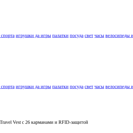
 спорта
игрушки да игры
палатки
посуда
свет
часы
велосипеды 
 спорта
игрушки да игры
палатки
посуда
свет
часы
велосипеды 
ravel Vest с 26 карманами и RFID-защитой