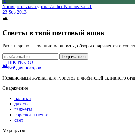
📄
Универсальная куртка Aether Nimbus 3-in-1
23 Sep 2013
🏔
Советы в твой почтовый ящик
Раз в неделю — лучшие маршруты, обзоры снаряжения и совет
Подписаться
HIKING
.RU
⛰
Всё для походов
Независимый журнал для туристов и любителей активного отд
Снаряжение
палатки
для сна
гаджеты
горелки и печки
свет
Маршруты