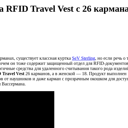
 RFID Travel Vest с 26 карма
арманах, существует классная куртка
SeV Sterling
, но если речь о
ричем он тоже содержит защищенный отдел для RFID-документов,
ичные средства для удаленного считывания такого рода изделий
Travel Vest
26 карманов, а в женской — 18. Продукт выполнен 
ов от наушников и даже карман с прозрачным окошком для досту
 Вассермана.