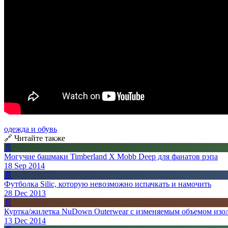
одежда и обувь
🔗 Читайте также
📄
Могучие башмаки Timberland X Mobb Deep для фанатов рэпа
18 Sep 2014
📄
Футболка Silic, которую невозможно испачкать и намочить
28 Dec 2013
📄
Куртка/жилетка NuDown Outerwear с изменяемым объемом изо
13 Dec 2014