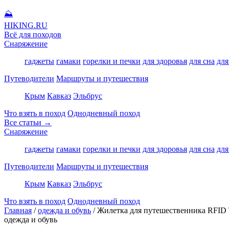
⛰
HIKING
.RU
Всё для походов
Снаряжение
гаджеты
гамаки
горелки и печки
для здоровья
для сна
для
Путеводители
Маршруты и путешествия
Крым
Кавказ
Эльбрус
Что взять в поход
Однодневный поход
Все статьи →
Снаряжение
гаджеты
гамаки
горелки и печки
для здоровья
для сна
для
Путеводители
Маршруты и путешествия
Крым
Кавказ
Эльбрус
Что взять в поход
Однодневный поход
Главная
/
одежда и обувь
/
Жилетка для путешественника RFID T
одежда и обувь