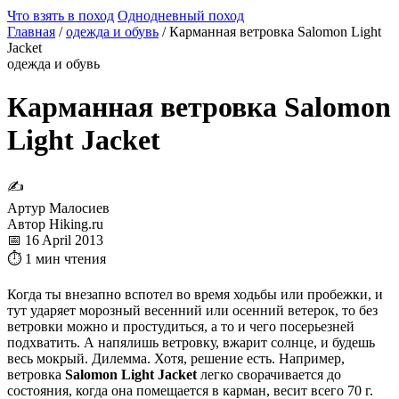
Что взять в поход
Однодневный поход
Главная
/
одежда и обувь
/
Карманная ветровка Salomon Light
Jacket
одежда и обувь
Карманная ветровка Salomon
Light Jacket
✍
Артур Малосиев
Автор Hiking.ru
📅 16 April 2013
⏱ 1 мин чтения
Когда ты внезапно вспотел во время ходьбы или пробежки, и
тут ударяет морозный весенний или осенний ветерок, то без
ветровки можно и простудиться, а то и чего посерьезней
подхватить. А напялишь ветровку, вжарит солнце, и будешь
весь мокрый. Дилемма. Хотя, решение есть. Например,
ветровка
Salomon Light Jacket
легко сворачивается до
состояния, когда она помещается в карман, весит всего 70 г.