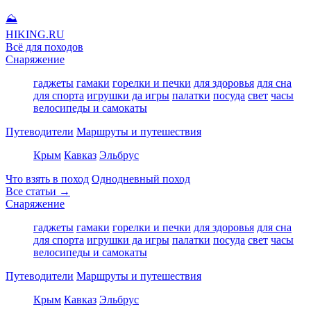
⛰
HIKING
.RU
Всё для походов
Снаряжение
гаджеты
гамаки
горелки и печки
для здоровья
для сна
для спорта
игрушки да игры
палатки
посуда
свет
часы
велосипеды и самокаты
Путеводители
Маршруты и путешествия
Крым
Кавказ
Эльбрус
Что взять в поход
Однодневный поход
Все статьи →
Снаряжение
гаджеты
гамаки
горелки и печки
для здоровья
для сна
для спорта
игрушки да игры
палатки
посуда
свет
часы
велосипеды и самокаты
Путеводители
Маршруты и путешествия
Крым
Кавказ
Эльбрус