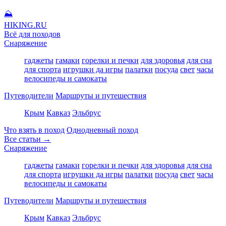
⛰
HIKING
.RU
Всё для походов
Снаряжение
гаджеты
гамаки
горелки и печки
для здоровья
для сна
для спорта
игрушки да игры
палатки
посуда
свет
часы
велосипеды и самокаты
Путеводители
Маршруты и путешествия
Крым
Кавказ
Эльбрус
Что взять в поход
Однодневный поход
Все статьи →
Снаряжение
гаджеты
гамаки
горелки и печки
для здоровья
для сна
для спорта
игрушки да игры
палатки
посуда
свет
часы
велосипеды и самокаты
Путеводители
Маршруты и путешествия
Крым
Кавказ
Эльбрус