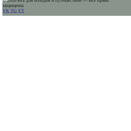
© 2026 Все для походов и путешествий — Все права
защищены
VK
TG
YT