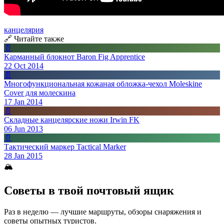
канцелярия
🔗 Читайте также
📄
Карманный блокнот Baron Fig Apprentice
22 Oct 2014
📄
Многофункциональная кожаная обложка-чехол Moleskine
Cover для молескина
17 Jan 2014
📄
Складные канцелярские ножи Irwin FK
06 Jun 2013
📄
Тактический маркер Tactical Marker
28 Jan 2015
🏔
Советы в твой почтовый ящик
Раз в неделю — лучшие маршруты, обзоры снаряжения и
советы опытных туристов.