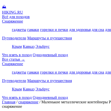
⛰
HIKING
.RU
Всё для походов
Снаряжение
гаджеты
гамаки
горелки и печки
для здоровья
для сна
для
Путеводители
Маршруты и путешествия
Крым
Кавказ
Эльбрус
Что взять в поход
Однодневный поход
Все статьи →
Снаряжение
гаджеты
гамаки
горелки и печки
для здоровья
для сна
для
Путеводители
Маршруты и путешествия
Крым
Кавказ
Эльбрус
Что взять в поход
Однодневный поход
Главная
/
снаряжение
/
Маленькие металлические контейнеры Po
снаряжение