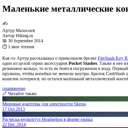
Маленькие металлические кон
✍
Артур Малосиев
Автор Hiking.ru
📅 30 September 2014
⏱ 1 мин чтения
Как-то Артур рассказывал о прикольном брелке
FireStash Key R
один из целой серии аксессуаров
Pocket Stashes
. Также в нее в
резиновое кольцо, то есть не боятся погружения в воду. Первы
пружина, чтобы копейки не звенели внутри. Брелок CashStash 
кошелек потерялся, но остался маленький металлический конте
снаряжение
🔗 Читайте также
📄
Мировые адаптеры для электросети Skross
17 Oct 2013
📄
Расческа-мультитул Headgehog в форме ежика
22 Dec 2014