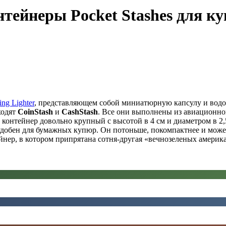
тейнеры Pocket Stashes для к
ing Lighter
, представляющем собой миниатюрную капсулу и водо
ходят
CoinStash
и
CashStash
. Все они выполнены из авиационно
й контейнер довольно крупный с высотой в 4 см и диаметром в 2
удобен для бумажных купюр. Он потоньше, покомпактнее и может 
йнер, в котором припрятана сотня-другая «вечнозеленых америк