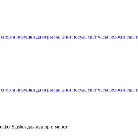
 спорта
игрушки да игры
палатки
посуда
свет
часы
велосипеды 
 спорта
игрушки да игры
палатки
посуда
свет
часы
велосипеды 
cket Stashes для купюр и монет