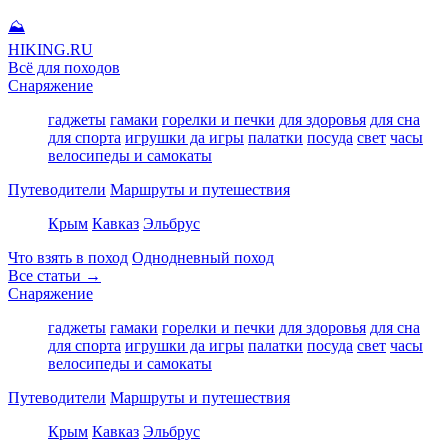
⛰
HIKING
.RU
Всё для походов
Снаряжение
гаджеты
гамаки
горелки и печки
для здоровья
для сна
для спорта
игрушки да игры
палатки
посуда
свет
часы
велосипеды и самокаты
Путеводители
Маршруты и путешествия
Крым
Кавказ
Эльбрус
Что взять в поход
Однодневный поход
Все статьи →
Снаряжение
гаджеты
гамаки
горелки и печки
для здоровья
для сна
для спорта
игрушки да игры
палатки
посуда
свет
часы
велосипеды и самокаты
Путеводители
Маршруты и путешествия
Крым
Кавказ
Эльбрус