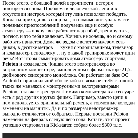
После этого, с большой долей вероятности, история
повторяется снова. Проблема в человеческой лени и в
отсутствии настроя, который эту лень позволяет победить.
Когда ты приходишь в спортзал, то помимо доступа к массе
полезных приспособлений получаешь еще и особую
атмосферу — вокруг все работают над собой, тренируются,
потеют, и это тебя вовлекает. Хочешь не хочешь, но и самому
работать придется. Дома же рядом с велотренажером есть
диван, в десятке метров — кухня с холодильником, телевизор
и компьютер неподалеку… ну о какой тренировке может идти
речь? Вот чтобы сымитировать дома атмосферу спортзала,
Peloton
и создавался. Фишка этого велотренажера во
встроенном компьютере, выполненном в форм-факторе 21,5-
дюймового сенсорного моноблока. Он работает на базе ОС
Android с оригинальной оболочкой и связывает тебя с толпой
таких же маньяков с монструозными велотренажерами
Peloton, а также с тренером. Помимо компьютера в аксессуаре
есть я ряд других крутых фишек. Например, вместо цепи в
нем используется оригинальный ремень, а тормозные колодки
заменены на магниты. Да и по размерам велотренажер
выгодно отличается от собратьев. Первые поставки Peloton
намечены на февраль следующего года. Кстати, этот проект
успешно стартовал на Kickstarter, собрав более $300 тыс.