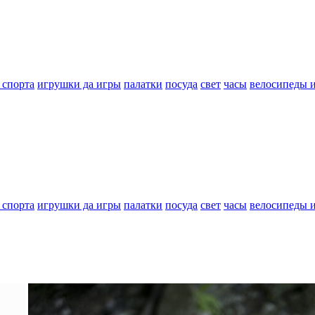
 спорта
игрушки да игры
палатки
посуда
свет
часы
велосипеды 
 спорта
игрушки да игры
палатки
посуда
свет
часы
велосипеды 