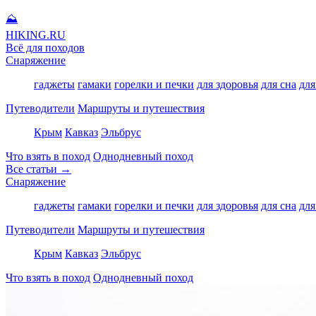
⛰
HIKING
.RU
Всё для походов
Снаряжение
гаджеты
гамаки
горелки и печки
для здоровья
для сна
для
Путеводители
Маршруты и путешествия
Крым
Кавказ
Эльбрус
Что взять в поход
Однодневный поход
Все статьи →
Снаряжение
гаджеты
гамаки
горелки и печки
для здоровья
для сна
для
Путеводители
Маршруты и путешествия
Крым
Кавказ
Эльбрус
Что взять в поход
Однодневный поход