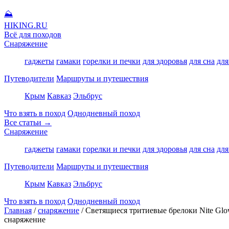
⛰
HIKING
.RU
Всё для походов
Снаряжение
гаджеты
гамаки
горелки и печки
для здоровья
для сна
для
Путеводители
Маршруты и путешествия
Крым
Кавказ
Эльбрус
Что взять в поход
Однодневный поход
Все статьи →
Снаряжение
гаджеты
гамаки
горелки и печки
для здоровья
для сна
для
Путеводители
Маршруты и путешествия
Крым
Кавказ
Эльбрус
Что взять в поход
Однодневный поход
Главная
/
снаряжение
/
Светящиеся тритиевые брелоки Nite Gl
снаряжение