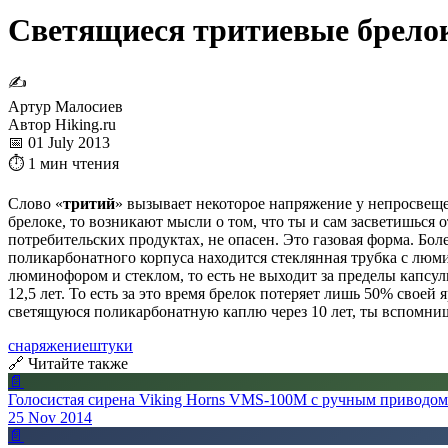
Светящиеся тритиевые брелок
✍
Артур Малосиев
Автор Hiking.ru
📅 01 July 2013
⏱ 1 мин чтения
Слово «
тритий
» вызывает некоторое напряжение у непросвещен
брелоке, то возникают мысли о том, что ты и сам засветишься о
потребительских продуктах, не опасен. Это газовая форма. Бол
поликарбонатного корпуса находится стеклянная трубка с люми
люминофором и стеклом, то есть не выходит за пределы капсулы
12,5 лет. То есть за это время брелок потеряет лишь 50% своей
светящуюся поликарбонатную каплю через 10 лет, ты вспомниш
снаряжение
штуки
🔗 Читайте также
📄
Голосистая сирена Viking Horns VMS-100M с ручным приводом
25 Nov 2014
📄