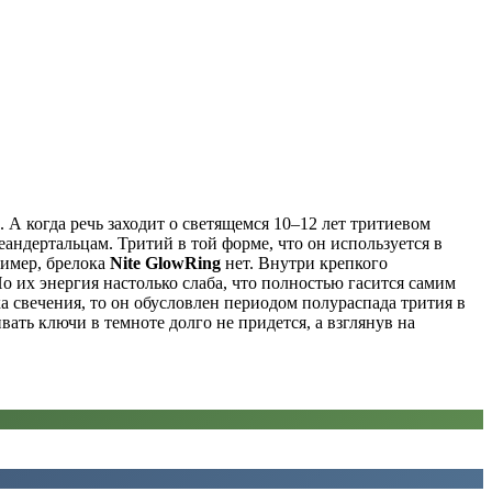
 А когда речь заходит о светящемся 10–12 лет тритиевом
еандертальцам. Тритий в той форме, что он используется в
ример, брелока
Nite GlowRing
нет. Внутри крепкого
о их энергия настолько слаба, что полностью гасится самим
ка свечения, то он обусловлен периодом полураспада трития в
вать ключи в темноте долго не придется, а взглянув на