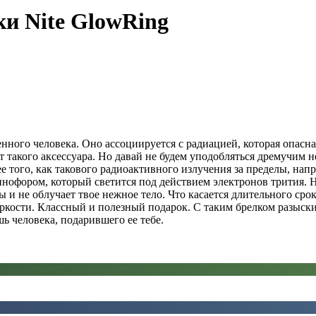
и Nite GlowRing
ного человека. Оно ассоциируется с радиацией, которая опасна.
т такого аксессуара. Но давай не будем уподобляться дремучим н
ее того, как такового радиоактивного излучения за пределы, нап
нофором, который светится под действием электронов трития. Н
 и не облучает твое нежное тело. Что касается длительного сро
 яркости. Классный и полезный подарок. С таким брелком разыски
ь человека, подарившего ее тебе.