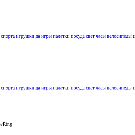
 спорта
игрушки да игры
палатки
посуда
свет
часы
велосипеды 
 спорта
игрушки да игры
палатки
посуда
свет
часы
велосипеды 
owRing