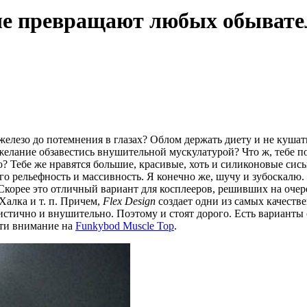
ые превращают любых обывате
 железо до потемнения в глазах? Облом держать диету и не кушат
желание обзавестись внушительной мускулатурой? Что ж, тебе п
о? Тебе же нравятся большие, красивые, хоть и силиконовые сис
го рельефность и массивность. Я конечно же, шучу и зубоскалю.
корее это отличный вариант для косплееров, решивших на очер
Халка и т. п. Причем,
Flex Design
создает одни из самых качест
истично и внушительно. Поэтому и стоят дорого. Есть варианты
ати внимание на
Funkybod Muscle Top
.