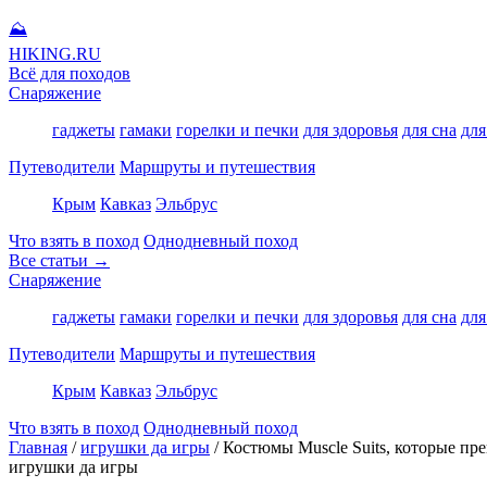
⛰
HIKING
.RU
Всё для походов
Снаряжение
гаджеты
гамаки
горелки и печки
для здоровья
для сна
для
Путеводители
Маршруты и путешествия
Крым
Кавказ
Эльбрус
Что взять в поход
Однодневный поход
Все статьи →
Снаряжение
гаджеты
гамаки
горелки и печки
для здоровья
для сна
для
Путеводители
Маршруты и путешествия
Крым
Кавказ
Эльбрус
Что взять в поход
Однодневный поход
Главная
/
игрушки да игры
/
Костюмы Muscle Suits, которые пр
игрушки да игры