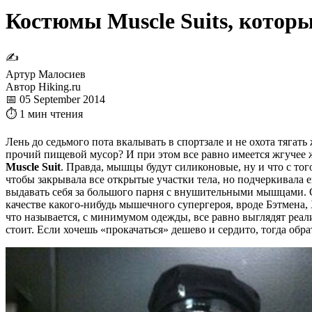
Костюмы Muscle Suits, котор
✍
Артур Малосиев
Автор Hiking.ru
📅 05 September 2014
⏱ 1 мин чтения
Лень до седьмого пота вкалывать в спортзале и не охота тягать
прочий пищевой мусор? И при этом все равно имеется жгучее 
Muscle Suit
. Правда, мышцы будут силиконовые, ну и что с тог
чтобы закрывала все открытые участки тела, но подчеркивала е
выдавать себя за большого парня с внушительными мышцами. С
качестве какого-нибудь мышечного супергероя, вроде Бэтмена, 
что называется, с минимумом одежды, все равно выглядят реал
стоит. Если хочешь «прокачаться» дешево и сердито, тогда обр