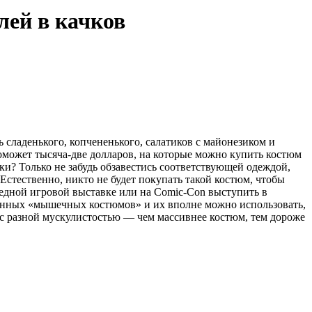
лей в качков
ь сладенького, копчененького, салатиков с майонезиком и
оможет тысяча-две долларов, на которые можно купить костюм
ьки? Только не забудь обзавестись соответствующей одеждой,
 Естественно, никто не будет покупать такой костюм, чтобы
едной игровой выставке или на Comic-Con выступить в
венных «мышечных костюмов» и их вполне можно использовать,
 с разной мускулистостью — чем массивнее костюм, тем дороже