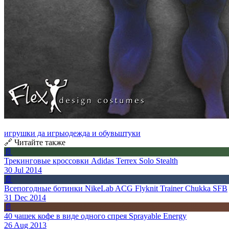
игрушки да игры
одежда и обувь
штуки
🔗 Читайте также
📄
Трекинговые кроссовки Adidas Terrex Solo Stealth
30 Jul 2014
📄
Всепогодные ботинки NikeLab ACG Flyknit Trainer Chukka SFB
31 Dec 2014
📄
40 чашек кофе в виде одного спрея Sprayable Energy
26 Aug 2013