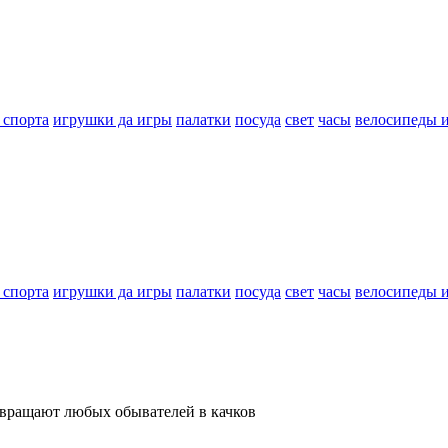
 спорта
игрушки да игры
палатки
посуда
свет
часы
велосипеды 
 спорта
игрушки да игры
палатки
посуда
свет
часы
велосипеды 
евращают любых обывателей в качков