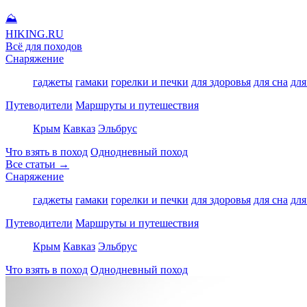
⛰
HIKING
.RU
Всё для походов
Снаряжение
гаджеты
гамаки
горелки и печки
для здоровья
для сна
для
Путеводители
Маршруты и путешествия
Крым
Кавказ
Эльбрус
Что взять в поход
Однодневный поход
Все статьи →
Снаряжение
гаджеты
гамаки
горелки и печки
для здоровья
для сна
для
Путеводители
Маршруты и путешествия
Крым
Кавказ
Эльбрус
Что взять в поход
Однодневный поход