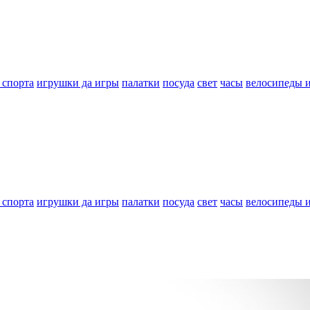
 спорта
игрушки да игры
палатки
посуда
свет
часы
велосипеды 
 спорта
игрушки да игры
палатки
посуда
свет
часы
велосипеды 