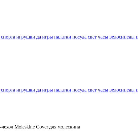
 спорта
игрушки да игры
палатки
посуда
свет
часы
велосипеды 
 спорта
игрушки да игры
палатки
посуда
свет
часы
велосипеды 
ехол Moleskine Cover для молескина