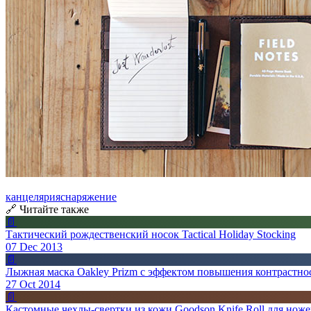
канцелярия
снаряжение
🔗 Читайте также
📄
Тактический рождественский носок Tactical Holiday Stocking
07 Dec 2013
📄
Лыжная маска Oakley Prizm с эффектом повышения контрастно
27 Oct 2014
📄
Кастомные чехлы-свертки из кожи Goodson Knife Roll для нож