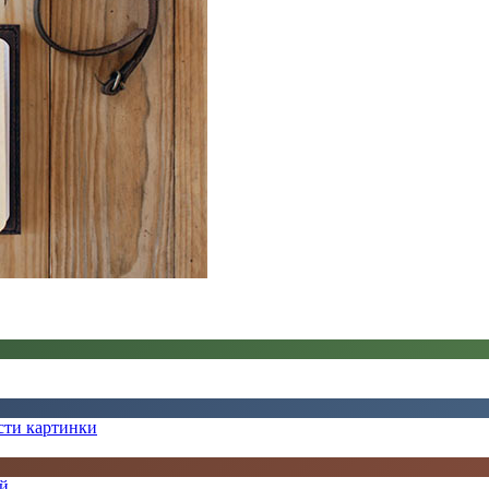
сти картинки
ей