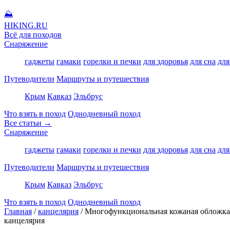
⛰
HIKING
.RU
Всё для походов
Снаряжение
гаджеты
гамаки
горелки и печки
для здоровья
для сна
для
Путеводители
Маршруты и путешествия
Крым
Кавказ
Эльбрус
Что взять в поход
Однодневный поход
Все статьи →
Снаряжение
гаджеты
гамаки
горелки и печки
для здоровья
для сна
для
Путеводители
Маршруты и путешествия
Крым
Кавказ
Эльбрус
Что взять в поход
Однодневный поход
Главная
/
канцелярия
/
Многофункциональная кожаная обложка-ч
канцелярия