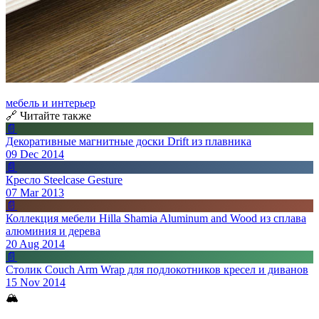
мебель и интерьер
🔗 Читайте также
📄
Декоративные магнитные доски Drift из плавника
09 Dec 2014
📄
Кресло Steelcase Gesture
07 Mar 2013
📄
Коллекция мебели Hilla Shamia Aluminum and Wood из сплава
алюминия и дерева
20 Aug 2014
📄
Столик Couch Arm Wrap для подлокотников кресел и диванов
15 Nov 2014
🏔