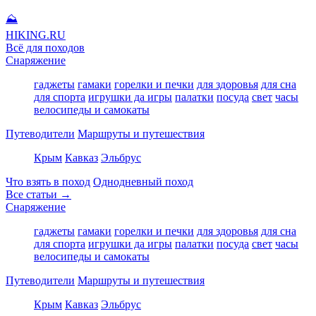
⛰
HIKING
.RU
Всё для походов
Снаряжение
гаджеты
гамаки
горелки и печки
для здоровья
для сна
для спорта
игрушки да игры
палатки
посуда
свет
часы
велосипеды и самокаты
Путеводители
Маршруты и путешествия
Крым
Кавказ
Эльбрус
Что взять в поход
Однодневный поход
Все статьи →
Снаряжение
гаджеты
гамаки
горелки и печки
для здоровья
для сна
для спорта
игрушки да игры
палатки
посуда
свет
часы
велосипеды и самокаты
Путеводители
Маршруты и путешествия
Крым
Кавказ
Эльбрус