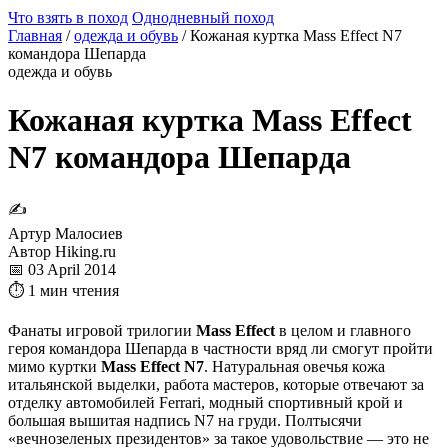
Что взять в поход
Однодневный поход
Главная
/
одежда и обувь
/
Кожаная куртка Mass Effect N7
командора Шепарда
одежда и обувь
Кожаная куртка Mass Effect
N7 командора Шепарда
✍
Артур Малосиев
Автор Hiking.ru
📅 03 April 2014
⏱ 1 мин чтения
Фанаты игровой трилогии
Mass Effect
в целом и главного
героя командора Шепарда в частности вряд ли смогут пройти
мимо куртки
Mass Effect N7
. Натуральная овечья кожа
итальянской выделки, работа мастеров, которые отвечают за
отделку автомобилей Ferrari, модный спортивный крой и
большая вышитая надпись N7 на груди. Полтысячи
«вечнозеленых президентов» за такое удовольствие — это не