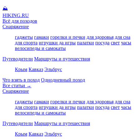
⛰
HIKING
.RU
Всё для походов
Снаряжение
гаджеты
гамаки
горелки и печки
для здоровья
для сна
для спорта
игрушки да игры
палатки
посуда
свет
часы
велосипеды и самокаты
Путеводители
Маршруты и путешествия
Крым
Кавказ
Эльбрус
Что взять в поход
Однодневный поход
Все статьи →
Снаряжение
гаджеты
гамаки
горелки и печки
для здоровья
для сна
для спорта
игрушки да игры
палатки
посуда
свет
часы
велосипеды и самокаты
Путеводители
Маршруты и путешествия
Крым
Кавказ
Эльбрус