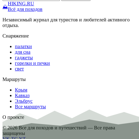
HIKING
.RU
⛰
Всё для походов
Независимый журнал для туристов и любителей активного
отдыха.
Снаряжение
палатки
для сна
гаджеты
горелки и печки
свет
Маршруты
Крым
Кавказ
Эльбрус
Все маршруты
О проекте
© 2026 Все для походов и путешествий — Все права
защищены
VK
TG
YT