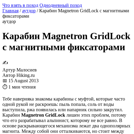
Что взять в поход
Однодневный поход
Главная
/
аутдор
/
Карабин Magnetron GridLock с магнитными
фиксаторами
аутдор
Карабин Magnetron GridLock
с магнитными фиксаторами
✍
Артур Малосиев
Автор Hiking.ru
📅 15 August 2013
⏱ 1 мин чтения
Тебе наверняка знакомы карабины с муфтой, которые часто
одной рукой не раскроешь: пыль попала, соль от воды
выступила, ржа появилась или напарник сильно закрутил.
Карабин
Magnetron GridLock
лишен этих проблем, потому
что его разрабатывал альпинист, которому не все равно. В
основе раскрывающегося механизма лежат два однополярных
магнита. Между собой они отталкиваются, но стоит между