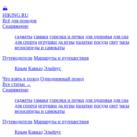
⛰
HIKING
.RU
Всё для походов
Снаряжение
гаджеты
гамаки
горелки и печки
для здоровья
для сна
для спорта
игрушки да игры
палатки
посуда
свет
часы
велосипеды и самокаты
Путеводители
Маршруты и путешествия
Крым
Кавказ
Эльбрус
Что взять в поход
Однодневный поход
Все статьи →
Снаряжение
гаджеты
гамаки
горелки и печки
для здоровья
для сна
для спорта
игрушки да игры
палатки
посуда
свет
часы
велосипеды и самокаты
Путеводители
Маршруты и путешествия
Крым
Кавказ
Эльбрус