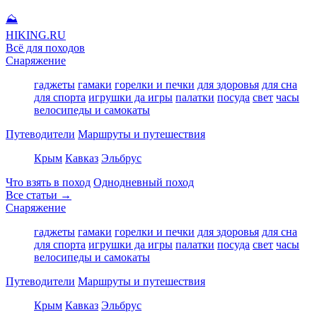
⛰
HIKING
.RU
Всё для походов
Снаряжение
гаджеты
гамаки
горелки и печки
для здоровья
для сна
для спорта
игрушки да игры
палатки
посуда
свет
часы
велосипеды и самокаты
Путеводители
Маршруты и путешествия
Крым
Кавказ
Эльбрус
Что взять в поход
Однодневный поход
Все статьи →
Снаряжение
гаджеты
гамаки
горелки и печки
для здоровья
для сна
для спорта
игрушки да игры
палатки
посуда
свет
часы
велосипеды и самокаты
Путеводители
Маршруты и путешествия
Крым
Кавказ
Эльбрус