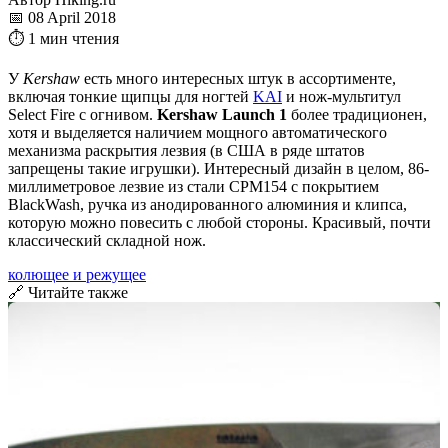
📅 08 April 2018
⏱ 1 мин чтения
У
Kershaw
есть много интересных штук в ассортименте,
включая тонкие щипцы для ногтей
KAI
и нож-мультитул
Select Fire с огнивом.
Kershaw Launch 1
более традиционен,
хотя и выделяется наличием мощного автоматического
механизма раскрытия лезвия (в США в ряде штатов
запрещены такие игрушки). Интересный дизайн в целом, 86-
миллиметровое лезвие из стали CPM154 с покрытием
BlackWash, ручка из анодированного алюминия и клипса,
которую можно повесить с любой стороны. Красивый, почти
классический складной нож.
колющее и режущее
🔗 Читайте также