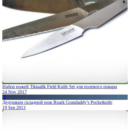
Набор ножей Tiktaalik Field Knife Set для полевого повара
24 Nov 2017
📄
Дедушкин складной нож Roark Grandaddy’s Pocketknife
19 Sep 2013