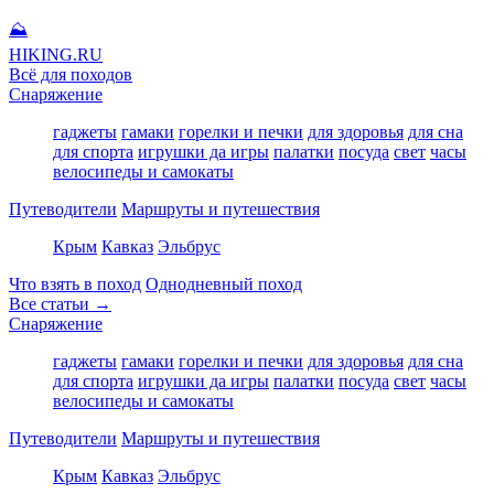
⛰
HIKING
.RU
Всё для походов
Снаряжение
гаджеты
гамаки
горелки и печки
для здоровья
для сна
для спорта
игрушки да игры
палатки
посуда
свет
часы
велосипеды и самокаты
Путеводители
Маршруты и путешествия
Крым
Кавказ
Эльбрус
Что взять в поход
Однодневный поход
Все статьи →
Снаряжение
гаджеты
гамаки
горелки и печки
для здоровья
для сна
для спорта
игрушки да игры
палатки
посуда
свет
часы
велосипеды и самокаты
Путеводители
Маршруты и путешествия
Крым
Кавказ
Эльбрус