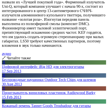
назвали их «Лучшей покупкой года». Фирменный излучатель
Uni-Q, который компания улучшает с начала 90-х, состоит из
интегрированного в центр 13-сантиметрового СЧ/НЧ-
излучателя алюминиевого купольного твиттера, получившего
название «золотая роза». Изогнутая передняя панель
выполнена из полиэфирной смолы (композит DMC).
Фазоинвертор имеет тыловой эллиптический порт,
препятствующий искажению средних частот. KEF гордятся,
что им удалось создать огромную стереопанораму при малых
габаритах. LS50 требуют качественных партнеров, поэтому
вложения в звук только начинаются.
аудио
🔗 Читайте также
📄
Цифровой интерфейс iRig HD для электрогитары
17 Sep 2013
📄
Беспроводные наушники Outdoor Tech Chips для шлемов
30 Aug 2013
📄
Проигрыватель виниловых пластинок Audiowood Barky
15 Feb 2013
📄
Кожаный ремень Tanner Goods Troubadour для гитары