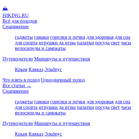
⛰
HIKING
.RU
Всё для походов
Снаряжение
гаджеты
гамаки
горелки и печки
для здоровья
для сна
для спорта
игрушки да игры
палатки
посуда
свет
часы
велосипеды и самокаты
Путеводители
Маршруты и путешествия
Крым
Кавказ
Эльбрус
Что взять в поход
Однодневный поход
Все статьи →
Снаряжение
гаджеты
гамаки
горелки и печки
для здоровья
для сна
для спорта
игрушки да игры
палатки
посуда
свет
часы
велосипеды и самокаты
Путеводители
Маршруты и путешествия
Крым
Кавказ
Эльбрус