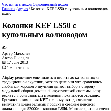
Что взять в поход
Однодневный поход
Главная
/
аудио
/
Колонки KEF LS50 с купольным волноводом
аудио
Колонки KEF LS50 с
купольным волноводом
✍
Артур Малосиев
Автор Hiking.ru
📅 17 June 2013
⏱ 1 мин чтения
Airplay-решениям еще пилить и пилить до качества звука
традиционной акустики, хотя по цене они уже сравнялись.
Любители хорошего звучания делают выбор в сторону
модульной сборки домашней акустической системы, когда
ресивер, проигрыватель и колонки покупаются отдельно.
Британская компания
KEF
к своему пятидесятилетю
выпустила шедевральный продукт в среднем ценовом
диапазоне «до $2000» – колонки
LS50
. Многие критики смело