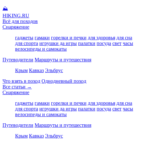
⛰
HIKING
.RU
Всё для походов
Снаряжение
гаджеты
гамаки
горелки и печки
для здоровья
для сна
для спорта
игрушки да игры
палатки
посуда
свет
часы
велосипеды и самокаты
Путеводители
Маршруты и путешествия
Крым
Кавказ
Эльбрус
Что взять в поход
Однодневный поход
Все статьи →
Снаряжение
гаджеты
гамаки
горелки и печки
для здоровья
для сна
для спорта
игрушки да игры
палатки
посуда
свет
часы
велосипеды и самокаты
Путеводители
Маршруты и путешествия
Крым
Кавказ
Эльбрус