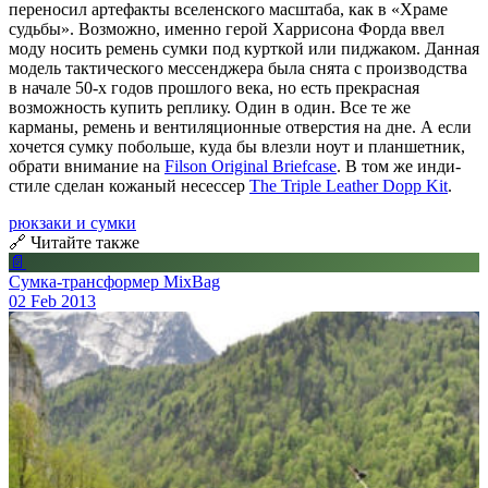
переносил артефакты вселенского масштаба, как в «Храме
судьбы». Возможно, именно герой Харрисона Форда ввел
моду носить ремень сумки под курткой или пиджаком. Данная
модель тактического мессенджера была снята с производства
в начале 50-х годов прошлого века, но есть прекрасная
возможность купить реплику. Один в один. Все те же
карманы, ремень и вентиляционные отверстия на дне. А если
хочется сумку побольше, куда бы влезли ноут и планшетник,
обрати внимание на
Filson Original Briefcase
. В том же инди-
стиле сделан кожаный несессер
The Triple Leather Dopp Kit
.
рюкзаки и сумки
🔗 Читайте также
📄
Сумка-трансформер MixBag
02 Feb 2013