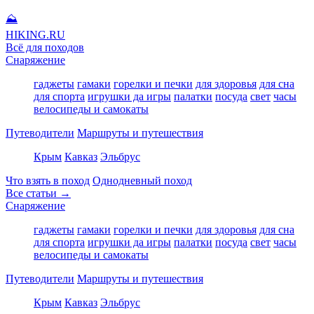
⛰
HIKING
.RU
Всё для походов
Снаряжение
гаджеты
гамаки
горелки и печки
для здоровья
для сна
для спорта
игрушки да игры
палатки
посуда
свет
часы
велосипеды и самокаты
Путеводители
Маршруты и путешествия
Крым
Кавказ
Эльбрус
Что взять в поход
Однодневный поход
Все статьи →
Снаряжение
гаджеты
гамаки
горелки и печки
для здоровья
для сна
для спорта
игрушки да игры
палатки
посуда
свет
часы
велосипеды и самокаты
Путеводители
Маршруты и путешествия
Крым
Кавказ
Эльбрус