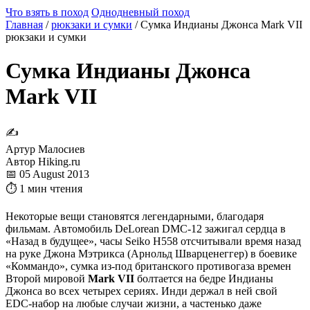
Что взять в поход
Однодневный поход
Главная
/
рюкзаки и сумки
/
Сумка Индианы Джонса Mark VII
рюкзаки и сумки
Сумка Индианы Джонса
Mark VII
✍
Артур Малосиев
Автор Hiking.ru
📅 05 August 2013
⏱ 1 мин чтения
Некоторые вещи становятся легендарными, благодаря
фильмам. Автомобиль DeLorean DMC-12 зажигал сердца в
«Назад в будущее», часы Seiko H558 отсчитывали время назад
на руке Джона Мэтрикса (Арнольд Шварценеггер) в боевике
«Коммандо», сумка из-под британского противогаза времен
Второй мировой
Mark VII
болтается на бедре Индианы
Джонса во всех четырех сериях. Инди держал в ней свой
EDC-набор на любые случаи жизни, а частенько даже