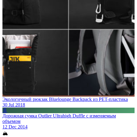
Экологичный рюкзак Bluelounge Backpack из PET-пластика
30 Jul 2018
📄
Дорожная сумка Outlier Ultrahigh Duffle с изменяемым
объемом
12 Dec 2014
🏔