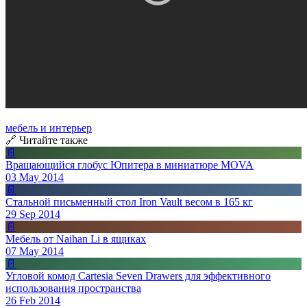
мебель и интерьер
🔗 Читайте также
📄
Вращающийся глобус Юпитера в миниатюре MOVA
03 May 2014
📄
Стальной письменный стол Iron Vault весом в 165 кг
29 Sep 2014
📄
Мебель от Naihan Li в ящиках
07 May 2014
📄
Угловой комод Cartesia Seven Drawers для эффективного
использования пространства
26 Feb 2014