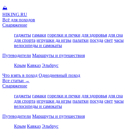
⛰
HIKING
.RU
Всё для походов
Снаряжение
гаджеты
гамаки
горелки и печки
для здоровья
для сна
для спорта
игрушки да игры
палатки
посуда
свет
часы
велосипеды и самокаты
Путеводители
Маршруты и путешествия
Крым
Кавказ
Эльбрус
Что взять в поход
Однодневный поход
Все статьи →
Снаряжение
гаджеты
гамаки
горелки и печки
для здоровья
для сна
для спорта
игрушки да игры
палатки
посуда
свет
часы
велосипеды и самокаты
Путеводители
Маршруты и путешествия
Крым
Кавказ
Эльбрус